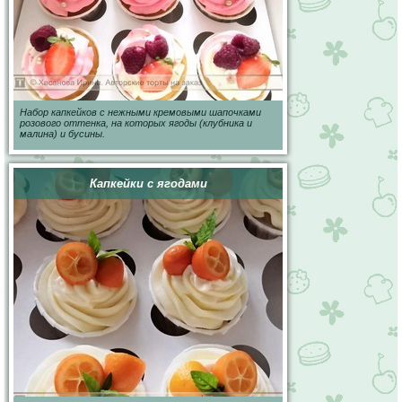
Набор капкейков с нежными кремовыми шапочками
розового оттенка, на которых ягоды (клубника и
малина) и бусины.
Капкейки с ягодами