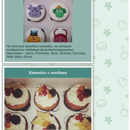
На детский праздник капкейки, на которых
изображены любимые мультипликационные
персонажи - здесь Пчеленок, Кузя, Лунтик, Пупсень,
дядя Шер и Мила.
Капкейки с ягодами