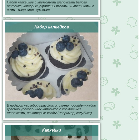
Набор капкейков с кремовыми шапочками белого
оттенка, которые украшены ягодами и листиками с
ними - например, кумкват.
Набор капкейков
В подарок на любой праздник отлично подойдет набор
красиво упакованных капкейков с кремовыми
шапочками, на которых ягоды (например, голубика).
Капкейки