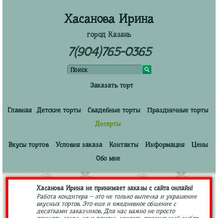
Хасанова Ирина
город Казань
7(904)765-0365
Заказать торт
Главная
Детские торты
Свадебные торты
Праздничные торты
Десерты
Вкусы тортов
Условия заказа
Контакты
Информация
Цены
Обо мне
Хасанова Ирина не принимает заказы с сайта онлайн!
Работа кондитера – это не только выпечка и украшение
вкусных тортов. Это еще и ежедневное общение с
десятками заказчиков. Для нас важно не просто