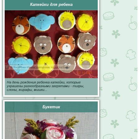
Капкейки для ребена
На день рождения ребенка капкейки, которые
украшены разнообразными зверятами - тигры,
слоны, жирафы, мишки...
Букетик