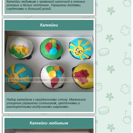
Капкейки любимым с кремовой шапочкой в нежных
розовых и белых оттенках. Украшены ягодами,
сердечками и большой розой.
Капкейки
Набор капкейков к праздничному столу. Маленькие
угощения украшены солнышком, цветочками и
разноцветными воздушными шариками.
Капкейки любимым