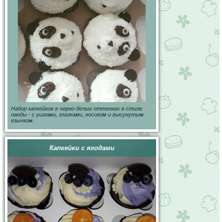
Набор капкейков в черно-белых оттенках в стиле
панды - с ушками, глазками, носиком и высунутым
язычком.
Капкейки с ягодами