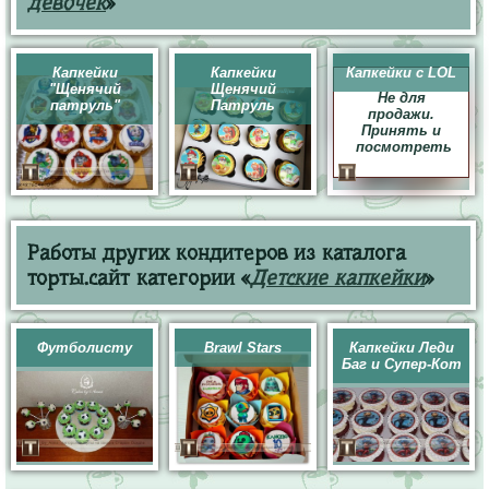
девочек
»
Капкейки
Капкейки
Капкейки с LOL
"Щенячий
Щенячий
Не для
патруль"
Патруль
продажи.
Принять и
посмотреть
Работы других кондитеров из каталога
торты.сайт категории «
Детские капкейки
»
Футболисту
Brawl Stars
Капкейки Леди
Баг и Супер-Кот