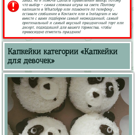
заказ, но и помочь сделать правильный выбор, потому
что выбор – самая сложная штука на свете. Поэтому
напишите в WhatsApp или позвоните по телефону ,
оставьте сообщение в Контакте или в Instagram и мы
вместе с вами подберем самый неожиданный, самый
оригинальный и самый вкусный праздничный торт или
десерт, подходящий для вашего торжества, чтобы
превосходно отметить праздник!
Капкейки категории «Капкейки
для девочек»