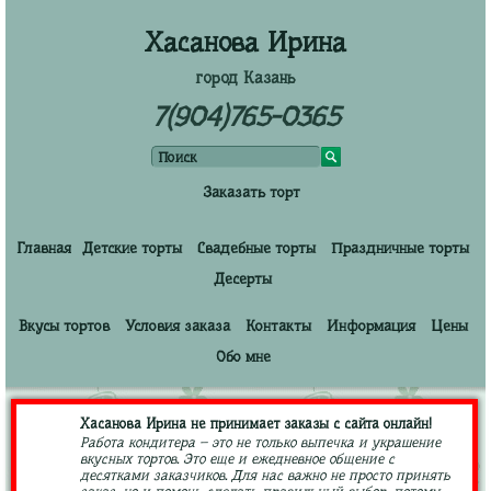
Хасанова Ирина
город Казань
7(904)765-0365
Заказать торт
Главная
Детские торты
Свадебные торты
Праздничные торты
Десерты
Вкусы тортов
Условия заказа
Контакты
Информация
Цены
Обо мне
Хасанова Ирина не принимает заказы с сайта онлайн!
Работа кондитера – это не только выпечка и украшение
вкусных тортов. Это еще и ежедневное общение с
десятками заказчиков. Для нас важно не просто принять