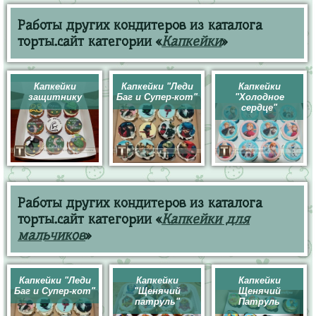
Работы других кондитеров из каталога
торты.сайт категории «
Капкейки
»
Капкейки
Капкейки "Леди
Капкейки
защитнику
Баг и Супер-кот"
"Холодное
сердце"
Работы других кондитеров из каталога
торты.сайт категории «
Капкейки для
мальчиков
»
Капкейки "Леди
Капкейки
Капкейки
Баг и Супер-кот"
"Щенячий
Щенячий
патруль"
Патруль