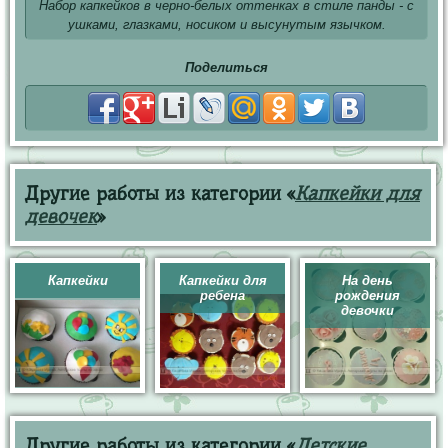
Набор капкейков в черно-белых оттенках в стиле панды - с
ушками, глазками, носиком и высунутым язычком.
Поделиться
Другие работы из категории «
Капкейки для
девочек
»
Капкейки
Капкейки для
На день
ребена
рождения
девочки
Другие работы из категории «
Детские