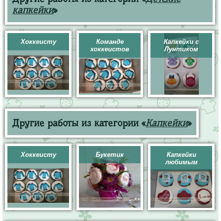
капкейки
»
Хоккеисту
Команде
Капкейки с
хоккеистов
Лунтиком
Другие работы из категории «
Капкейки
»
Хоккеисту
Букетик
Капкейки
любимым