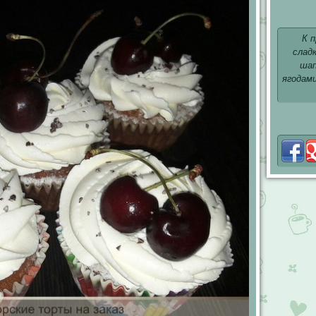
К п
сладк
шап
ягодами