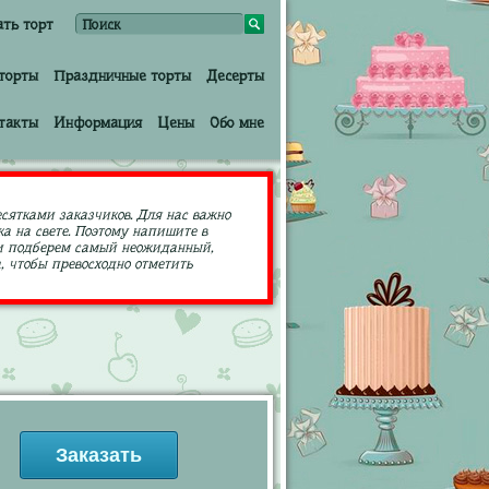
ать торт
торты
Праздничные торты
Десерты
такты
Информация
Цены
Обо мне
есятками заказчиков. Для нас важно
а на свете. Поэтому напишите в
ами подберем самый неожиданный,
 чтобы превосходно отметить
Заказать