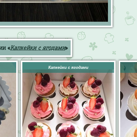
ии «
Капкейки с ягодами
»
Капкейки с ягодами