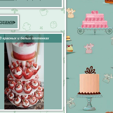
годами
»
В красных и белых оттенках