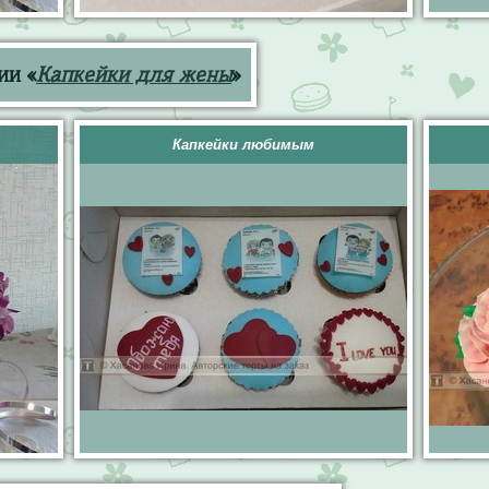
ии «
Капкейки для жены
»
Капкейки любимым