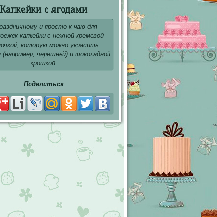
Капкейки с ягодами
раздничному и просто к чаю для
оежек капкейки с нежной кремовой
очкой, которую можно украсить
 (например, черешней) и шоколадной
крошкой.
Поделиться