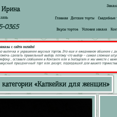
Заказ
 Ирина
азань
Главная
Детские торты
Свадебные 
5-0365
Вкусы тортов
Условия заказа
Кон
аказы с сайта онлайн!
ко выпечка и украшение вкусных тортов. Это еще и ежедневное общение с д
 помочь сделать правильный выбор, потому что выбор – самая сложная штук
ефону , оставьте сообщение в Контакте или в Instagram и мы вместе с в
кусный праздничный торт или десерт, подходящий для вашего торжества,
 категории «Капкейки для женщин»