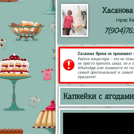
Хасанова
город К
7(904)76
Хасанова Ирина не принимает з
Работа кондитера – это не толь
не просто принять заказ, но и
WhatsApp или позвоните по тел
самый оригинальный и самый в
праздник!
Капкейки с ягодами