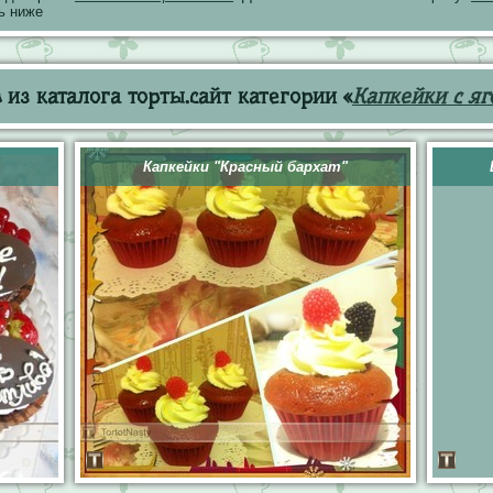
ь ниже
из каталога торты.сайт категории «
Капкейки с я
Капкейки "Красный бархат"