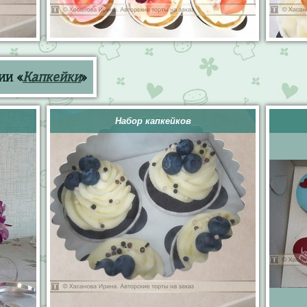
ии «
Капкейки
»
Набор капкейков