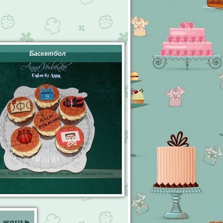
Баскетбол
 жены
»