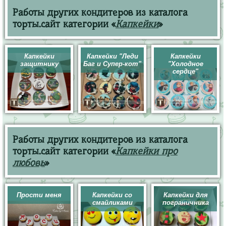
Работы других кондитеров из каталога
торты.сайт категории «
Капкейки
»
Капкейки
Капкейки "Леди
Капкейки
защитнику
Баг и Супер-кот"
"Холодное
сердце"
Работы других кондитеров из каталога
торты.сайт категории «
Капкейки про
любовь
»
Прости меня
Капкейки со
Капкейки для
смайликами
пограничника