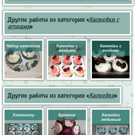
Другие работы из категории «
Капкейки с
ягодами
»
Набор капкейков
Капкейки с
Капкейки с
ягодами
ягодами
Другие работы из категории «
Капкейки
»
Хоккеисту
Букетик
Капкейки
любимым