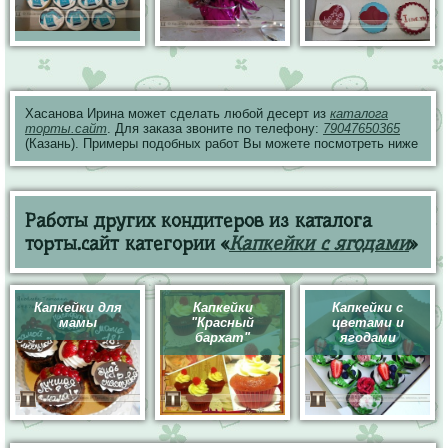
Хасанова Ирина может сделать любой десерт из
каталога
торты.сайт
. Для заказа звоните по телефону:
79047650365
(Казань). Примеры подобных работ Вы можете посмотреть ниже
Работы других кондитеров из каталога
торты.сайт категории «
Капкейки с ягодами
»
Капкейки для
Капкейки
Капкейки с
мамы
"Красный
цветами и
бархат"
ягодами