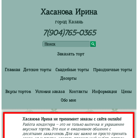
Хасанова Ирина
город Казань
7(904)765-0365
Заказать торт
Главная
Детские торты
Свадебные торты
Праздничные торты
Десерты
Вкусы тортов
Условия заказа
Контакты
Информация
Цены
Обо мне
Хасанова Ирина не принимает заказы с сайта онлайн!
Работа кондитера – это не только выпечка и украшение
вкусных тортов. Это еще и ежедневное общение с
десятками заказчиков. Для нас важно не просто принять