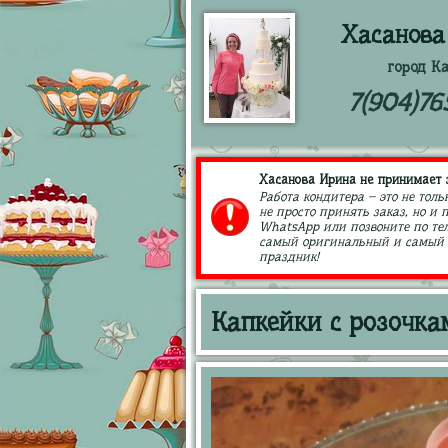
Хасанова
город К
7(904)76
Хасанова Ирина не принимает з
Работа кондитера – это не толь
не просто принять заказ, но и
WhatsApp или позвоните по тел
самый оригинальный и самый в
праздник!
Капкейки с розочка