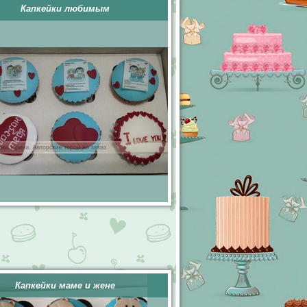
Капкейки любимым
Капкейки маме и жене