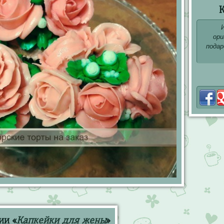
К
ори
подар
ии «
Капкейки для жены
»