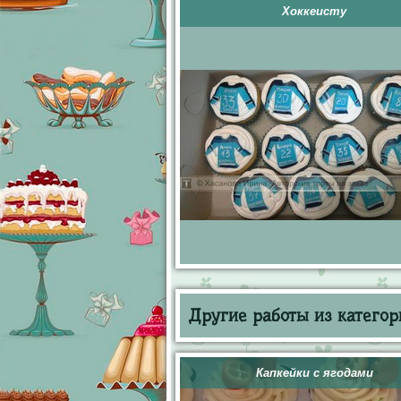
Хоккеисту
Другие работы из категор
Капкейки с ягодами