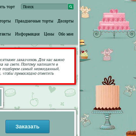
ать торт
торты
Праздничные торты
Десерты
такты
Информация
Цены
Обо мне
есятками заказчиков. Для нас важно
а на свете. Поэтому напишите в
ами подберем самый неожиданный,
 чтобы превосходно отметить
Заказать