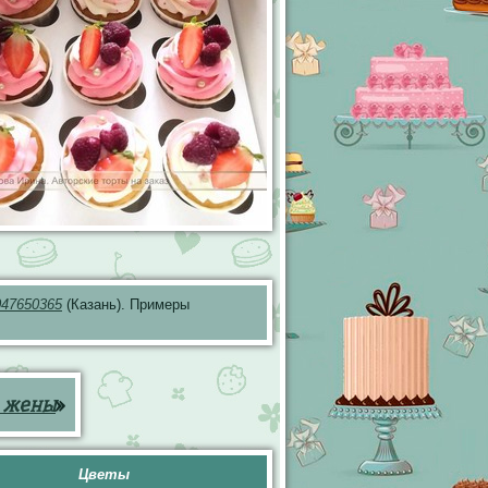
047650365
(Казань). Примеры
 жены
»
Цветы