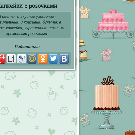
апкейки с розочками
И цветы, и вкусное угощение -
гинальный и красивый букетик в
ок: капкейки, украшенные нежными
кремовыми розочками.
Поделиться