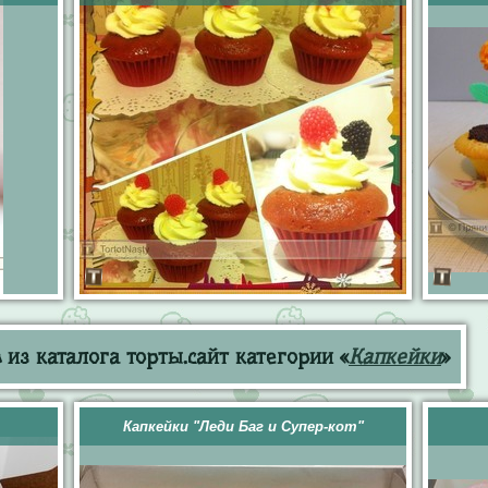
из каталога торты.сайт категории «
Капкейки
»
Капкейки "Леди Баг и Супер-кот"