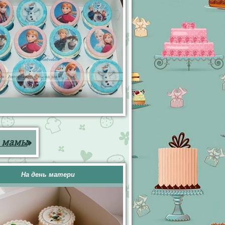
я мамы
»
На день матери