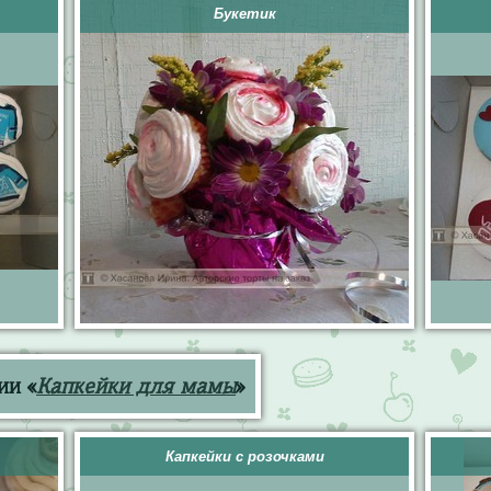
Букетик
ии «
Капкейки для мамы
»
Капкейки с розочками