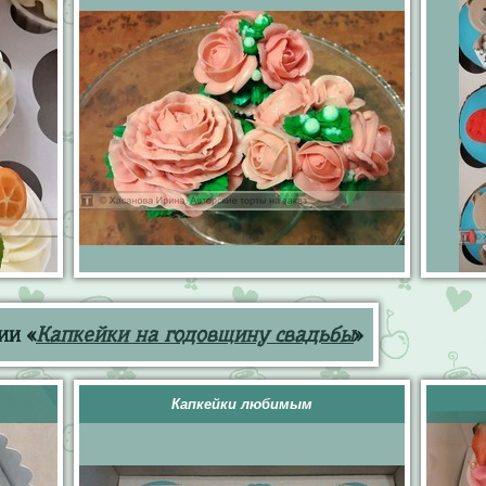
ии «
Капкейки на годовщину свадьбы
»
Капкейки любимым