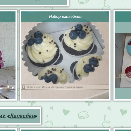
Набор капкейков
ии «
Капкейки
»