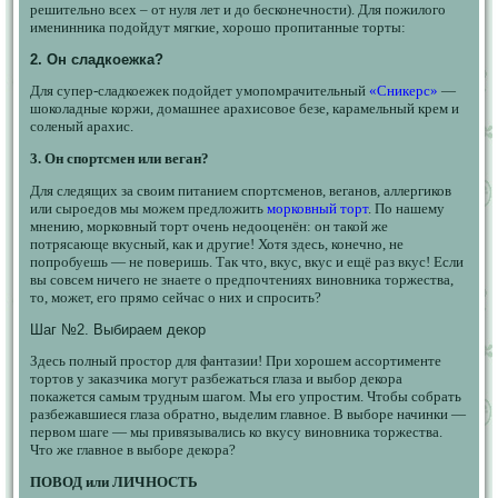
решительно всех – от нуля лет и до бесконечности). Для пожилого
именинника подойдут мягкие, хорошо пропитанные торты:
2. Он сладкоежка?
Для супер-сладкоежек подойдет умопомрачительный
«Сникерс»
—
шоколадные коржи, домашнее арахисовое безе, карамельный крем и
соленый арахис.
3. Он спортсмен или веган?
Для следящих за своим питанием спортсменов, веганов, аллергиков
или сыроедов мы можем предложить
морковный торт
. По нашему
мнению, морковный торт очень недооценён: он такой же
потрясающе вкусный, как и другие! Хотя здесь, конечно, не
попробуешь — не поверишь. Так что, вкус, вкус и ещё раз вкус! Если
вы совсем ничего не знаете о предпочтениях виновника торжества,
то, может, его прямо сейчас о них и спросить?
Шаг №2. Выбираем декор
Здесь полный простор для фантазии! При хорошем ассортименте
тортов у заказчика могут разбежаться глаза и выбор декора
покажется самым трудным шагом. Мы его упростим. Чтобы собрать
разбежавшиеся глаза обратно, выделим главное. В выборе начинки —
первом шаге — мы привязывались ко вкусу виновника торжества.
Что же главное в выборе декора?
ПОВОД или ЛИЧНОСТЬ