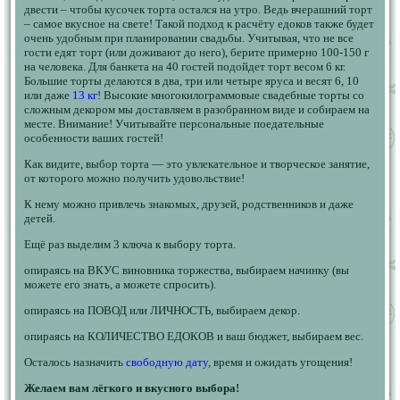
двести – чтобы кусочек торта остался на утро. Ведь вчерашний торт
– самое вкусное на свете! Такой подход к расчёту едоков также будет
очень удобным при планировании свадьбы. Учитывая, что не все
гости едят торт (или доживают до него), берите примерно 100-150 г
на человека. Для банкета на 40 гостей подойдет торт весом 6 кг.
Большие торты делаются в два, три или четыре яруса и весят 6, 10
или даже
13 кг
! Высокие многокилограммовые свадебные торты со
сложным декором мы доставляем в разобранном виде и собираем на
месте. Внимание! Учитывайте персональные поедательные
особенности ваших гостей!
Как видите, выбор торта — это увлекательное и творческое занятие,
от которого можно получить удовольствие!
К нему можно привлечь знакомых, друзей, родственников и даже
детей.
Ещё раз выделим 3 ключа к выбору торта.
опираясь на ВКУС виновника торжества, выбираем начинку (вы
можете его знать, а можете спросить).
опираясь на ПОВОД или ЛИЧНОСТЬ, выбираем декор.
опираясь на КОЛИЧЕСТВО ЕДОКОВ и ваш бюджет, выбираем вес.
Осталось назначить
свободную дату
, время и ожидать угощения!
Желаем вам лёгкого и вкусного выбора!