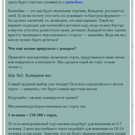
здесь будет уместно упомянуть о
капкейках
.
Капкейки — это как будто маленькие тортики. Каждому достанется
свой. Если вы хотите угостить сослуживцев «в быстром формате» —
без долгих чаепитий, то, возможно, это ваш вариант. Такой же
вариант подходит для чаепитий в детском саду, когда нужно быстро
и вкусно угостить развесёлую ораву детишек. Каждый из них оценит
красоту маленького персонального «торта» — капкейка. Ведь им ни с
кем не нужно будет делиться!
Что ещё можно придумать с декором?
Пришлите нам картинку желаемого торта, придуманную вами лично
или найденную в интернете. Мы сделаем такой же торт, только
лучше:)
Шаг №3. Выбираем вес
Самый трудный выбор уже позади! Осталось определиться с весом
торта — наверное, это будет самым простым шагом.
Подумайте: сколько планируется едоков?
Мы рекомендуем рассчитывать вес торта так:
1 человек = 150-200 г торта.
То есть килограммовый торт-малыш подойдет для компании из 5-7
человек, 2 кило вкуснейшего торта подойдёт для компании из 10-14
человек, и так далее. Заметим, что не будет лишним прибавить грамм