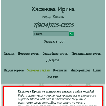
Хасанова Ирина
город Казань
7(904)765-0365
Заказать торт
Главная
Детские торты
Свадебные торты
Праздничные торты
Десерты
Вкусы тортов
Условия заказа
Контакты
Информация
Цены
Обо мне
Хасанова Ирина не принимает заказы с сайта онлайн!
Работа кондитера – это не только выпечка и украшение
вкусных тортов. Это еще и ежедневное общение с
десятками заказчиков. Для нас важно не просто