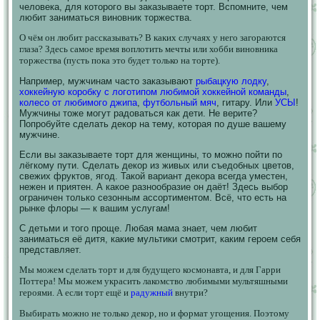
человека, для которого вы заказываете торт. Вспомните, чем
любит заниматься виновник торжества.
О чём он любит рассказывать? В каких случаях у него загораются
глаза? Здесь самое время воплотить мечты или хобби виновника
торжества (пусть пока это будет только на торте).
Например, мужчинам часто заказывают
рыбацкую лодку
,
хоккейную коробку с логотипом любимой хоккейной команды
,
колесо от любимого джипа
,
футбольный мяч
, гитару. Или
УСЫ
!
Мужчины тоже могут радоваться как дети. Не верите?
Попробуйте сделать декор на тему, которая по душе вашему
мужчине.
Если вы заказываете торт для женщины, то можно пойти по
лёгкому пути. Сделать декор из живых или съедобных цветов,
свежих фруктов, ягод. Такой вариант декора всегда уместен,
нежен и приятен. А какое разнообразие он даёт! Здесь выбор
ограничен только сезонным ассортиментом. Всё, что есть на
рынке флоры — к вашим услугам!
С детьми и того проще. Любая мама знает, чем любит
заниматься её дитя, какие мультики смотрит, каким героем себя
представляет.
Мы можем сделать торт и для будущего космонавта, и для Гарри
Поттера! Мы можем украсить лакомство любимыми мультяшными
героями. А если торт ещё и
радужный
внутри?
Выбирать можно не только декор, но и формат угощения. Поэтому