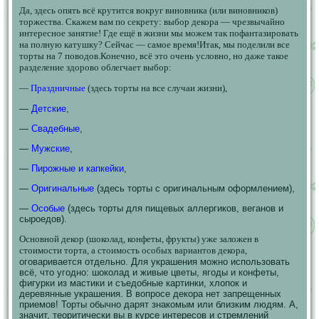
Да, здесь опять всё крутится вокруг виновника (или виновников)
торжества. Скажем вам по секрету: выбор декора — чрезвычайно
интересное занятие! Где ещё в жизни мы можем так пофантазировать
на полную катушку? Сейчас — самое время!Итак, мы поделили все
торты на 7 поводов.Конечно, всё это очень условно, но даже такое
разделение здорово облегчает выбор:
—
Праздничные
(здесь торты на все случаи жизни),
—
Детские
,
—
Свадебные
,
—
Мужские
,
—
Пирожные и капкейки
,
—
Оригинальные
(здесь торты с оригинальным оформлением),
—
Особые
(здесь торты для пищевых аллергиков, веганов и
сыроедов).
Основной декор (шоколад, конфеты, фрукты) уже заложен в
стоимости торта, а стоимость особых вариантов декора,
оговаривается отдельно. Для украшения можно использовать
всё, что угодно: шоколад и живые цветы, ягоды и конфеты,
фигурки из мастики и съедобные картинки, хлопок и
деревянные украшения. В вопросе декора нет запрещенных
приемов! Торты обычно дарят знакомым или близким людям. А,
значит, теоритически вы в курсе интересов и стремлений