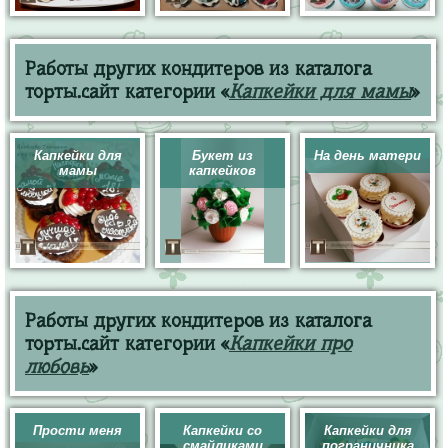
Работы других кондитеров из каталога
торты.сайт категории «
Капкейки для мамы
»
Капкейки для
Букет из
На день матери
мамы
капкейков
Работы других кондитеров из каталога
торты.сайт категории «
Капкейки про
любовь
»
Прости меня
Капкейки со
Капкейки для
смайликами
пограничника