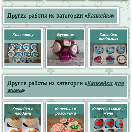
Другие работы из категории «
Капкейки
»
Хоккеисту
Букетик
Капкейки
любимым
Другие работы из категории «
Капкейки для
мамы
»
Капкейки с
Капкейки с
Капкейки маме и
ягодами
розочками
жене