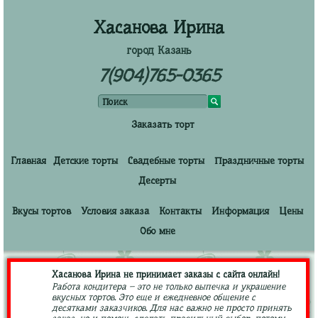
Хасанова Ирина
город Казань
7(904)765-0365
Заказать торт
Главная
Детские торты
Свадебные торты
Праздничные торты
Десерты
Вкусы тортов
Условия заказа
Контакты
Информация
Цены
Обо мне
Хасанова Ирина не принимает заказы с сайта онлайн!
Работа кондитера – это не только выпечка и украшение
вкусных тортов. Это еще и ежедневное общение с
десятками заказчиков. Для нас важно не просто принять