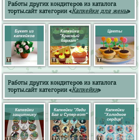
Работы других кондитеров из каталога
торты.сайт категории «
Капкейки для жены
»
Букет из
Капкейки
Цветы
капкейков
"Красный
бархат"
Работы других кондитеров из каталога
торты.сайт категории «
Капкейки
»
Капкейки
Капкейки "Леди
Капкейки
защитнику
Баг и Супер-кот"
"Холодное
сердце"