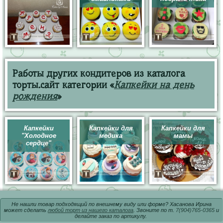
Работы других кондитеров из каталога
торты.сайт категории «
Капкейки на день
рождения
»
Капкейки
Капкейки для
Капкейки для
"Холодное
медика
мамы
сердце"
Не нашли товар подходящий по внешнему виду или форме? Хасанова Ирина
может сделать
любой торт из нашего каталога
. Звоните по т.
7(904)765-0365
и
делайте заказ по артикулу.