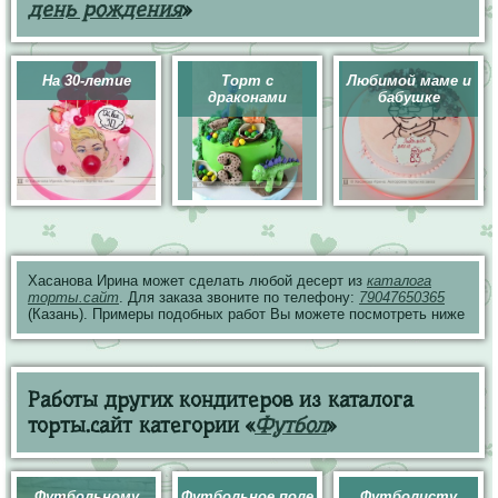
день рождения
»
На 30-летие
Торт с
Любимой маме и
драконами
бабушке
Хасанова Ирина может сделать любой десерт из
каталога
торты.сайт
. Для заказа звоните по телефону:
79047650365
(Казань). Примеры подобных работ Вы можете посмотреть ниже
Работы других кондитеров из каталога
торты.сайт категории «
Футбол
»
Футбольному
Футбольное поле
Футболисту