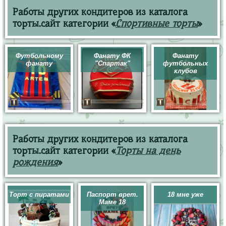
Работы других кондитеров из каталога
торты.сайт категории «
Спортивные торты
»
Футбольному
Фанату ФК
Фанату
фанату
"Спартак"
футбольных
клубов
Работы других кондитеров из каталога
торты.сайт категории «
Торты на день
рождения
»
Торт с пиратами
Паспорт врет.
18 мне уже
Маме 18