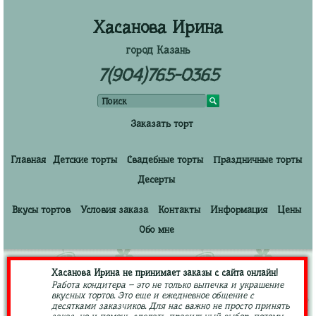
Хасанова Ирина
город Казань
7(904)765-0365
Заказать торт
Главная
Детские торты
Свадебные торты
Праздничные торты
Десерты
Вкусы тортов
Условия заказа
Контакты
Информация
Цены
Обо мне
Хасанова Ирина не принимает заказы с сайта онлайн!
Работа кондитера – это не только выпечка и украшение
вкусных тортов. Это еще и ежедневное общение с
десятками заказчиков. Для нас важно не просто принять