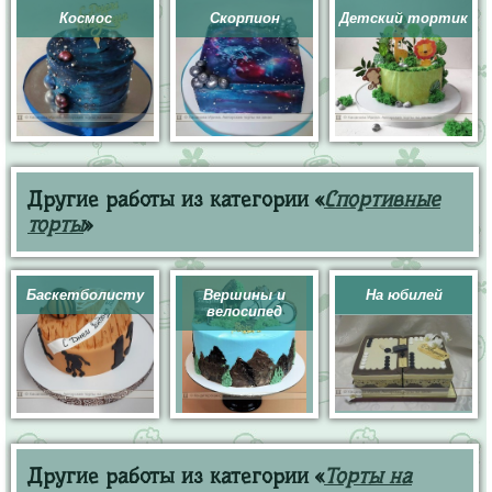
Космос
Скорпион
Детский тортик
Другие работы из категории «
Спортивные
торты
»
Баскетболисту
Вершины и
На юбилей
велосипед
Другие работы из категории «
Торты на