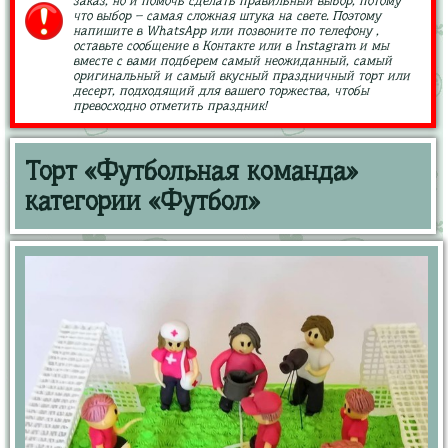
заказ, но и помочь сделать правильный выбор, потому
что выбор – самая сложная штука на свете. Поэтому
напишите в WhatsApp или позвоните по телефону ,
оставьте сообщение в Контакте или в Instagram и мы
вместе с вами подберем самый неожиданный, самый
оригинальный и самый вкусный праздничный торт или
десерт, подходящий для вашего торжества, чтобы
превосходно отметить праздник!
Торт «Футбольная команда»
категории «Футбол»