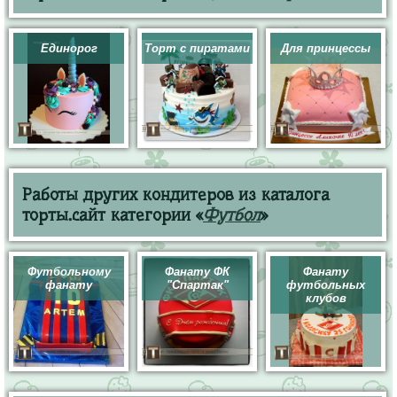
Единорог
Торт с пиратами
Для принцессы
Работы других кондитеров из каталога
торты.сайт категории «
Футбол
»
Футбольному
Фанату ФК
Фанату
фанату
"Спартак"
футбольных
клубов