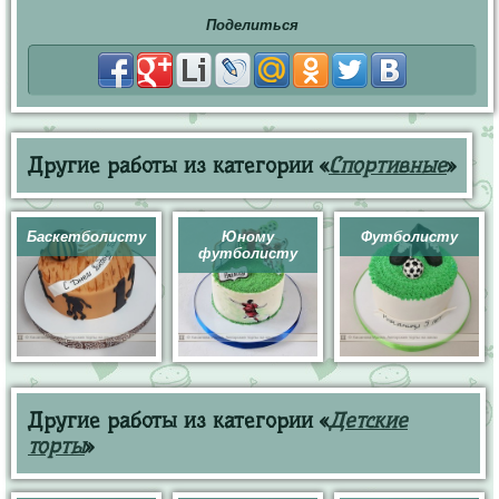
Поделиться
Другие работы из категории «
Спортивные
»
Баскетболисту
Юному
Футболисту
футболисту
Другие работы из категории «
Детские
торты
»