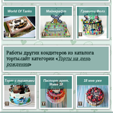
World Of Tanks
Майнкрафт
Гравити Фолз
Работы других кондитеров из каталога
торты.сайт категории «
Торты на день
рождения
»
Торт с пиратами
Паспорт врет.
18 мне уже
Маме 18