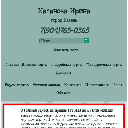
Хасанова Ирина
город Казань
7(904)765-0365
Заказать торт
Главная
Детские торты
Свадебные торты
Праздничные торты
Десерты
Вкусы тортов
Условия заказа
Контакты
Информация
Цены
Обо мне
Хасанова Ирина не принимает заказы с сайта онлайн!
Работа кондитера – это не только выпечка и украшение
вкусных тортов. Это еще и ежедневное общение с
десятками заказчиков. Для нас важно не просто принять