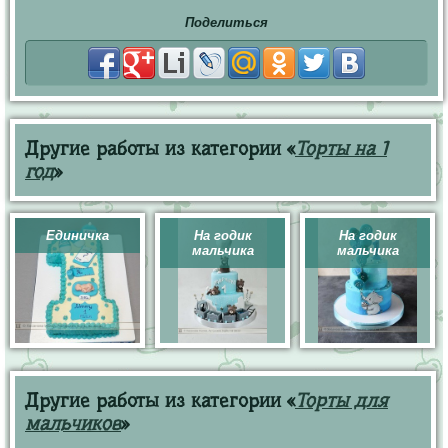
Поделиться
Другие работы из категории «
Торты на 1
год
»
Единичка
На годик
На годик
мальчика
мальчика
Другие работы из категории «
Торты для
мальчиков
»