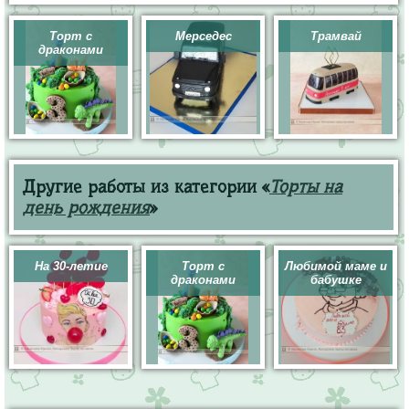
Торт с
Мерседес
Трамвай
драконами
Другие работы из категории «
Торты на
день рождения
»
На 30-летие
Торт с
Любимой маме и
драконами
бабушке