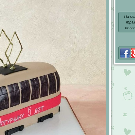
На де
трам
поло