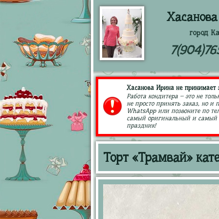
Хасанова
город К
7(904)76
Хасанова Ирина не принимает з
Работа кондитера – это не толь
не просто принять заказ, но и
WhatsApp или позвоните по тел
самый оригинальный и самый в
праздник!
Торт «Трамвай» кат