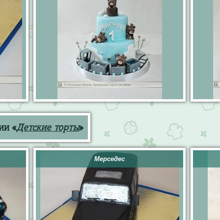
ии «
Детские торты
»
Мерседес