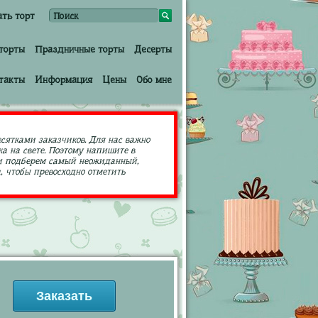
ать торт
торты
Праздничные торты
Десерты
такты
Информация
Цены
Обо мне
есятками заказчиков. Для нас важно
а на свете. Поэтому напишите в
ами подберем самый неожиданный,
 чтобы превосходно отметить
Заказать