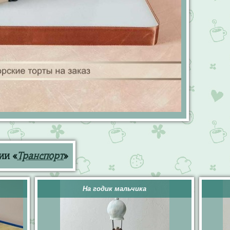
ии «
Транспорт
»
На годик мальчика