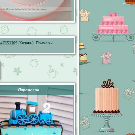
047650365
(Казань). Примеры
Паровозик