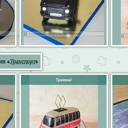
ии «
Транспорт
»
Трамвай