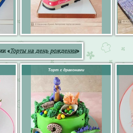
ии «
Торты на день рождения
»
Торт с драконами