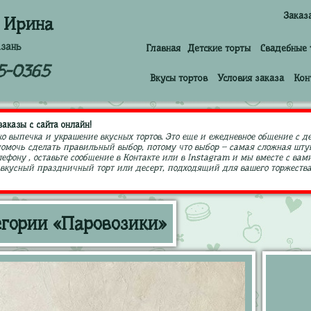
Заказ
 Ирина
азань
Главная
Детские торты
Свадебные 
5-0365
Вкусы тортов
Условия заказа
Кон
аказы с сайта онлайн!
ко выпечка и украшение вкусных тортов. Это еще и ежедневное общение с д
 помочь сделать правильный выбор, потому что выбор – самая сложная штук
ефону , оставьте сообщение в Контакте или в Instagram и мы вместе с в
кусный праздничный торт или десерт, подходящий для вашего торжества,
егории «Паровозики»