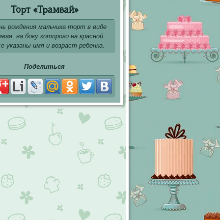
Торт «Трамвай»
нь рождения мальчика торт в виде
вая, на боку которого на красной
се указаны имя и возраст ребенка.
Поделиться