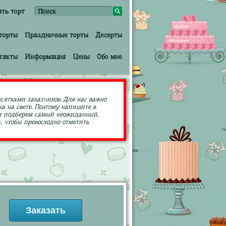
ать торт
торты
Праздничные торты
Десерты
такты
Информация
Цены
Обо мне
есятками заказчиков. Для нас важно
а на свете. Поэтому напишите в
ами подберем самый неожиданный,
 чтобы превосходно отметить
Заказать