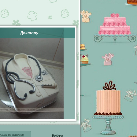
Доктору
орт из нашего
Войти