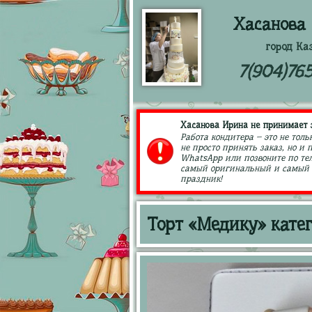
Хасанова
город Ка
7(904)76
Хасанова Ирина не принимает з
Работа кондитера – это не толь
не просто принять заказ, но и
WhatsApp или позвоните по тел
самый оригинальный и самый в
праздник!
Торт «Медику» кате