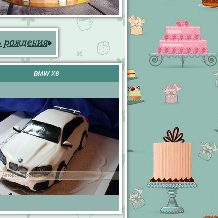
ь рождения
»
BMW X6