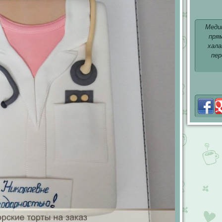
Меди
пря
хала
пер