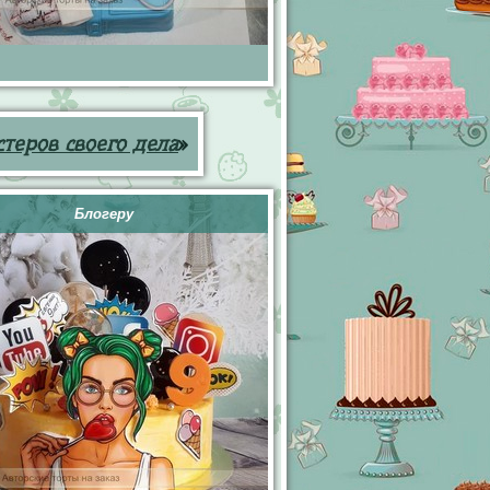
теров своего дела
»
Блогеру