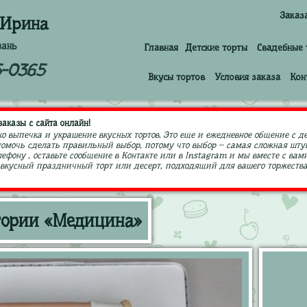
Заказ
 Ирина
зань
Главная
Детские торты
Свадебные 
5-0365
Вкусы тортов
Условия заказа
Кон
аказы с сайта онлайн!
ко выпечка и украшение вкусных тортов. Это еще и ежедневное общение с д
 помочь сделать правильный выбор, потому что выбор – самая сложная штук
ефону , оставьте сообщение в Контакте или в Instagram и мы вместе с в
кусный праздничный торт или десерт, подходящий для вашего торжества,
гории «Медицина»