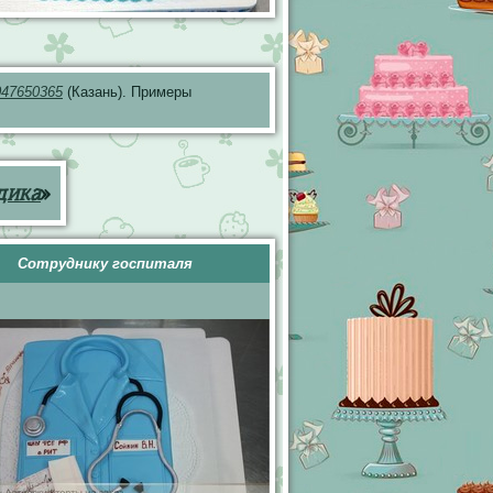
047650365
(Казань). Примеры
дика
»
Сотруднику госпиталя