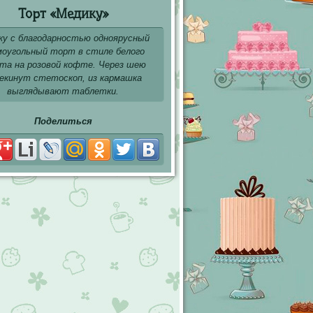
Торт «Медику»
ку с благодарностью одноярусный
моугольный торт в стиле белого
та на розовой кофте. Через шею
екинут стетоскоп, из кармашка
выглядывают таблетки.
Поделиться