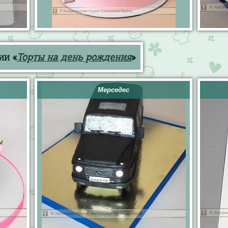
ии «
Торты на день рождения
»
Мерседес