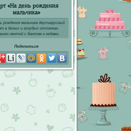
рт «На день рождения
мальчика»
нь рождения мальчика двухъярусный
т в белых и голубых оттенках.
ашен лентой с бантом и кедами.
Поделиться