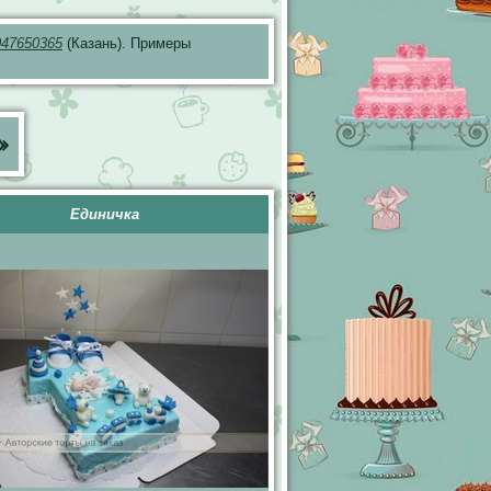
047650365
(Казань). Примеры
»
Единичка