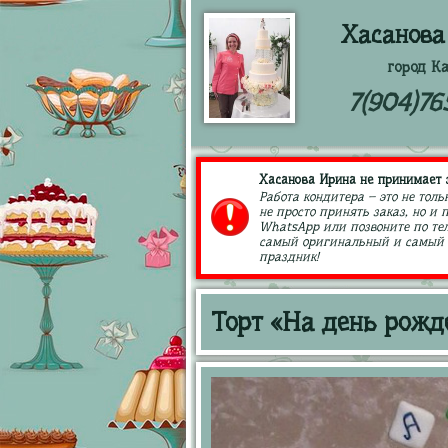
Хасанова
город К
7(904)76
Хасанова Ирина не принимает з
Работа кондитера – это не толь
не просто принять заказ, но и
WhatsApp или позвоните по тел
самый оригинальный и самый в
праздник!
Торт «На день рожд