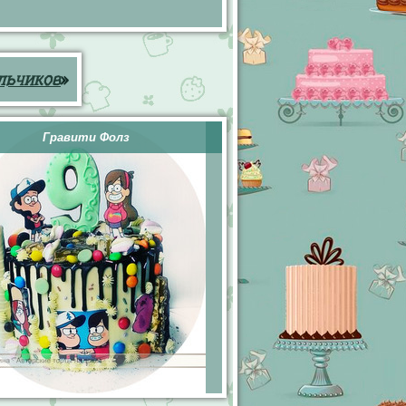
льчиков
»
Гравити Фолз