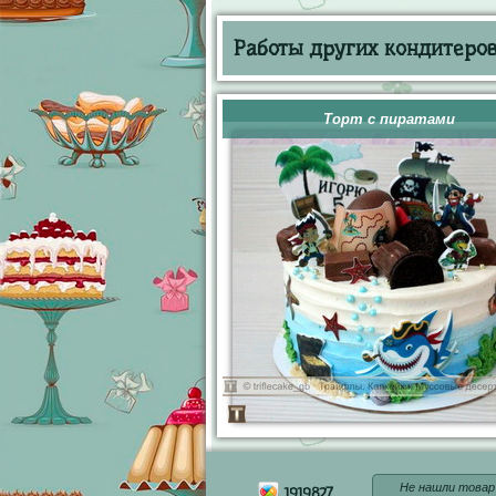
Работы других кондитеров 
Торт с пиратами
Не нашли товар
1919827