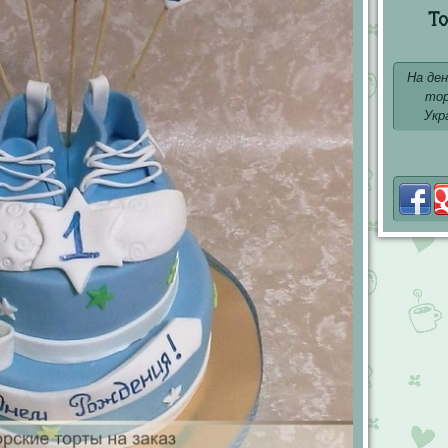
То
На де
тор
Укр