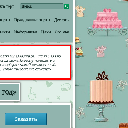
ать торт
торты
Праздничные торты
Десерты
такты
Информация
Цены
Обо мне
есятками заказчиков. Для нас важно
а на свете. Поэтому напишите в
ами подберем самый неожиданный,
 чтобы превосходно отметить
 год»
Заказать