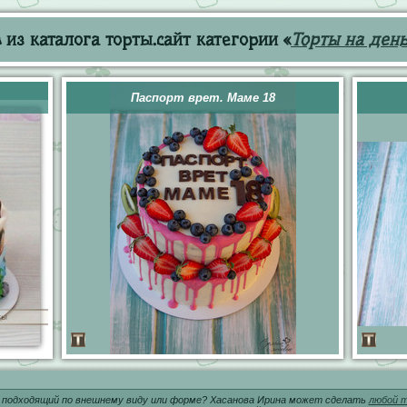
из каталога торты.сайт категории «
Торты на ден
Паспорт врет. Маме 18
 подходящий по внешнему виду или форме? Хасанова Ирина может сделать
любой т