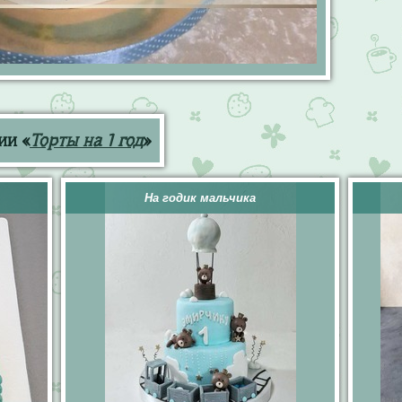
ии «
Торты на 1 год
»
На годик мальчика