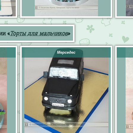
ии «
Торты для мальчиков
»
Мерседес