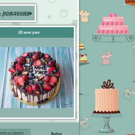
ь рождения
»
18 мне уже
орт из нашего
Войти