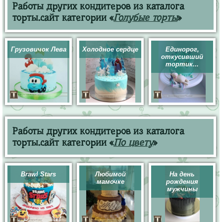
Работы других кондитеров из каталога
торты.сайт категории «
Голубые торты
»
Грузовичок Лева
Холодное сердце
Единорог,
откусивший
тортик...
Работы других кондитеров из каталога
торты.сайт категории «
По цвету
»
Brawl Stars
Любимой
На день
мамочке
рождения
мужчины