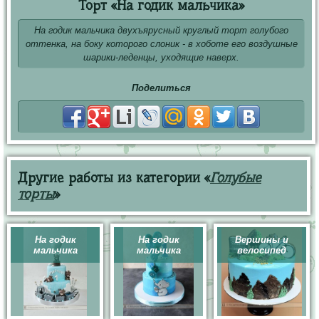
Торт «На годик мальчика»
На годик мальчика двухъярусный круглый торт голубого
оттенка, на боку которого слоник - в хоботе его воздушные
шарики-леденцы, уходящие наверх.
Поделиться
Другие работы из категории «
Голубые
торты
»
На годик
На годик
Вершины и
мальчика
мальчика
велосипед