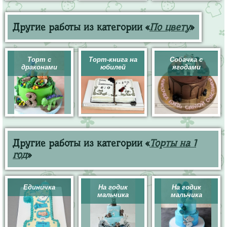
Другие работы из категории «
По цвету
»
Торт с
Торт-книга на
Собачка с
драконами
юбилей
ягодами
Другие работы из категории «
Торты на 1
год
»
Единичка
На годик
На годик
мальчика
мальчика