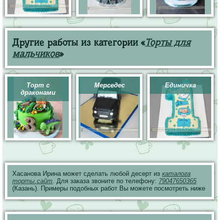
Другие работы из категории «
Торты для
мальчиков
»
Торт с
Мерседес
Единичка
драконами
Хасанова Ирина может сделать любой десерт из
каталога
торты.сайт
. Для заказа звоните по телефону:
79047650365
(Казань). Примеры подобных работ Вы можете посмотреть ниже