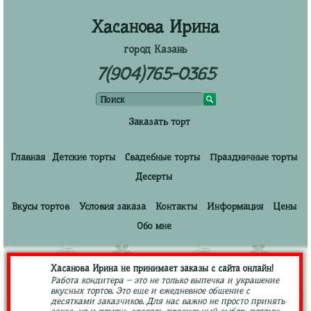
Хасанова Ирина
город Казань
7(904)765-0365
Заказать торт
Главная
Детские торты
Свадебные торты
Праздничные торты
Десерты
Вкусы тортов
Условия заказа
Контакты
Информация
Цены
Обо мне
Хасанова Ирина не принимает заказы с сайта онлайн!
Работа кондитера – это не только выпечка и украшение
вкусных тортов. Это еще и ежедневное общение с
десятками заказчиков. Для нас важно не просто принять