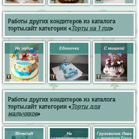
Работы других кондитеров из каталога
торты.сайт категории «
Торты на 1 год
»
На годик
Единичка
С мишкой
Работы других кондитеров из каталога
торты.сайт категории «
Торты для
мальчиков
»
Minecraft
На
Грузовичок Лева
совершеннолетие
и трактор Гоша