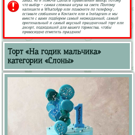
заказ, но и помочь сделать правильный выбор, потому
что выбор – самая сложная штука на свете. Поэтому
напишите в WhatsApp или позвоните по телефону ,
оставьте сообщение в Контакте или в Instagram и мы
вместе с вами подберем самый неожиданный, самый
оригинальный и самый вкусный праздничный торт или
десерт, подходящий для вашего торжества, чтобы
превосходно отметить праздник!
Торт «На годик мальчика»
категории «Слоны»