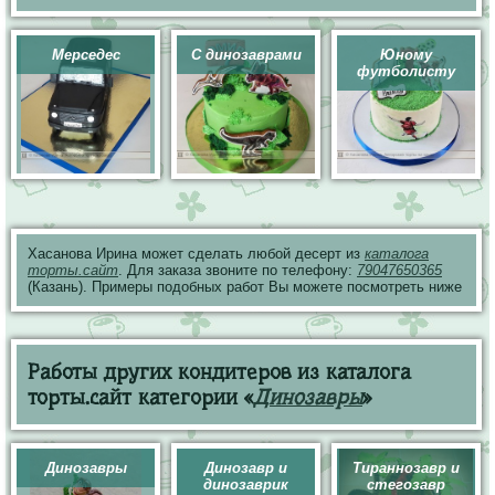
Мерседес
С динозаврами
Юному
футболисту
Хасанова Ирина может сделать любой десерт из
каталога
торты.сайт
. Для заказа звоните по телефону:
79047650365
(Казань). Примеры подобных работ Вы можете посмотреть ниже
Работы других кондитеров из каталога
торты.сайт категории «
Динозавры
»
Динозавры
Динозавр и
Тираннозавр и
динозаврик
стегозавр