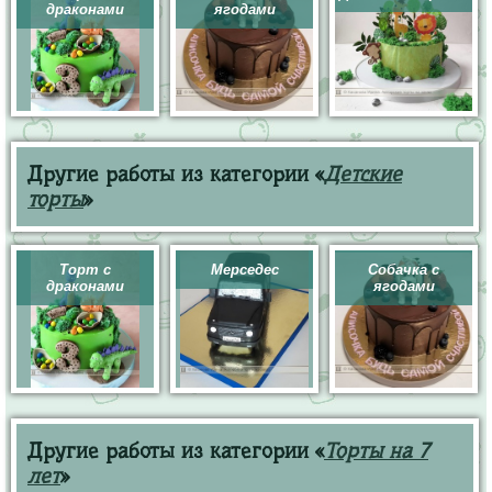
драконами
ягодами
Другие работы из категории «
Детские
торты
»
Торт с
Мерседес
Собачка с
драконами
ягодами
Другие работы из категории «
Торты на 7
лет
»