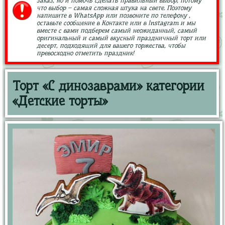
заказ, но и помочь сделать правильный выбор, потому
что выбор – самая сложная штука на свете. Поэтому
напишите в WhatsApp или позвоните по телефону ,
оставьте сообщение в Контакте или в Instagram и мы
вместе с вами подберем самый неожиданный, самый
оригинальный и самый вкусный праздничный торт или
десерт, подходящий для вашего торжества, чтобы
превосходно отметить праздник!
Торт «С динозаврами» категории
«Детские торты»