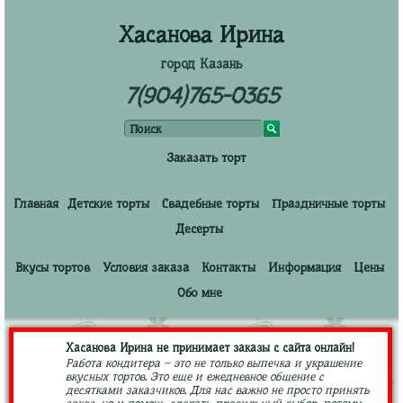
Хасанова Ирина
город Казань
7(904)765-0365
Заказать торт
Главная
Детские торты
Свадебные торты
Праздничные торты
Десерты
Вкусы тортов
Условия заказа
Контакты
Информация
Цены
Обо мне
Хасанова Ирина не принимает заказы с сайта онлайн!
Работа кондитера – это не только выпечка и украшение
вкусных тортов. Это еще и ежедневное общение с
десятками заказчиков. Для нас важно не просто принять