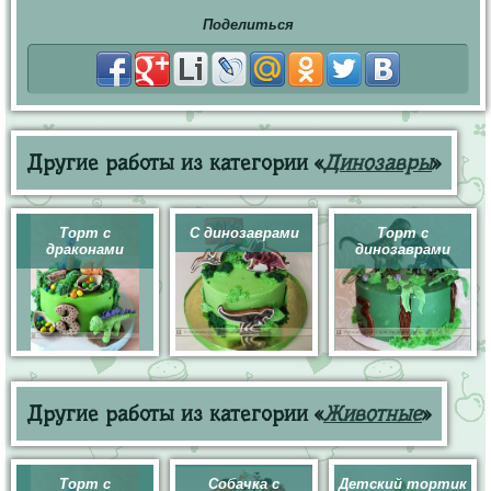
Поделиться
Другие работы из категории «
Динозавры
»
Торт с
С динозаврами
Торт с
драконами
динозаврами
Другие работы из категории «
Животные
»
Торт с
Собачка с
Детский тортик