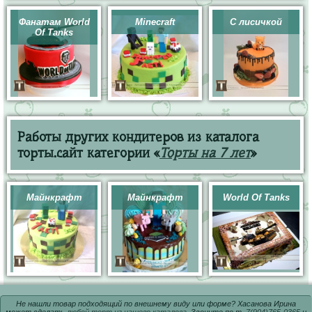
Фанатам World
Minecraft
С лисичкой
Of Tanks
Работы других кондитеров из каталога
торты.сайт категории «
Торты на 7 лет
»
Майнкрафт
Майнкрафт
World Of Tanks
Не нашли товар подходящий по внешнему виду или форме? Хасанова Ирина