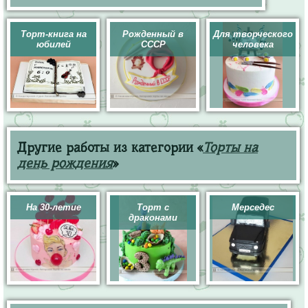
Торт-книга на
Рожденный в
Для творческого
юбилей
СССР
человека
Другие работы из категории «
Торты на
день рождения
»
На 30-летие
Торт с
Мерседес
драконами