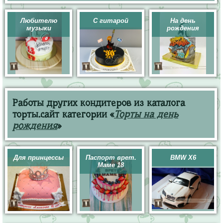
Любителю
С гитарой
На день
музыки
рождения
Работы других кондитеров из каталога
торты.сайт категории «
Торты на день
рождения
»
Для принцессы
Паспорт врет.
BMW X6
Маме 18