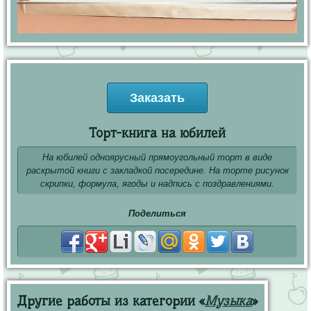
Заказать
Торт-книга на юбилей
На юбилей одноярусный прямоугольный торт в виде
раскрытой книги с закладкой посередине. На торте рисунок
скрипки, формула, ягоды и надпись с поздравлениями.
Поделиться
Другие работы из категории «
Музыка
»