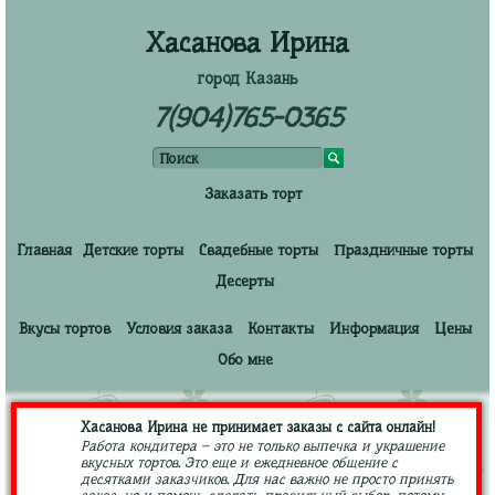
Хасанова Ирина
город Казань
7(904)765-0365
Заказать торт
Главная
Детские торты
Свадебные торты
Праздничные торты
Десерты
Вкусы тортов
Условия заказа
Контакты
Информация
Цены
Обо мне
Хасанова Ирина не принимает заказы с сайта онлайн!
Работа кондитера – это не только выпечка и украшение
вкусных тортов. Это еще и ежедневное общение с
десятками заказчиков. Для нас важно не просто принять