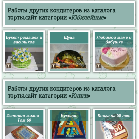
Работы других кондитеров из каталога
торты.сайт категории «
Юбилейные
»
Букет ромашек и
Щука
Любимой маме и
васильков
бабушке
Работы других кондитеров из каталога
торты.сайт категории «
Книги
»
История жизни -
Букварь
Книга на 50 лет
Том 60