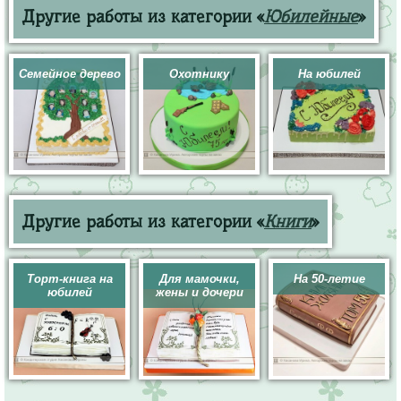
Другие работы из категории «
Юбилейные
»
Семейное дерево
Охотнику
На юбилей
Другие работы из категории «
Книги
»
Торт-книга на
Для мамочки,
На 50-летие
юбилей
жены и дочери