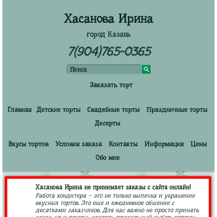
Хасанова Ирина
город Казань
7(904)765-0365
Заказать торт
Главная
Детские торты
Свадебные торты
Праздничные торты
Десерты
Вкусы тортов
Условия заказа
Контакты
Информация
Цены
Обо мне
Хасанова Ирина не принимает заказы с сайта онлайн!
Работа кондитера – это не только выпечка и украшение
вкусных тортов. Это еще и ежедневное общение с
десятками заказчиков. Для нас важно не просто принять