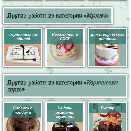
Другие работы из категории «
Музыка
»
Торт-книга на
Рожденный в
Для творческого
юбилей
СССР
человека
Другие работы из категории «
Коричневые
торты
»
Собачка с
На день
Гусляр
ягодами
рождения
мужчины