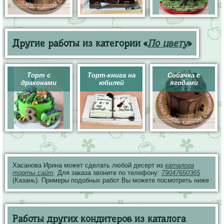
Другие работы из категории «
По цвету
»
Торт с
Торт-книга на
Собачка с
драконами
юбилей
ягодами
Хасанова Ирина может сделать любой десерт из
каталога
торты.сайт
. Для заказа звоните по телефону:
79047650365
(Казань). Примеры подобных работ Вы можете посмотреть ниже
Работы других кондитеров из каталога