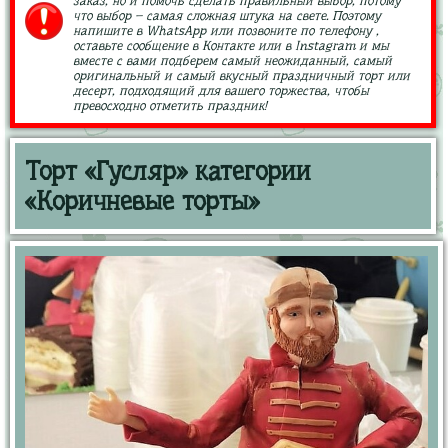
заказ, но и помочь сделать правильный выбор, потому
что выбор – самая сложная штука на свете. Поэтому
напишите в WhatsApp или позвоните по телефону ,
оставьте сообщение в Контакте или в Instagram и мы
вместе с вами подберем самый неожиданный, самый
оригинальный и самый вкусный праздничный торт или
десерт, подходящий для вашего торжества, чтобы
превосходно отметить праздник!
Торт «Гусляр» категории
«Коричневые торты»