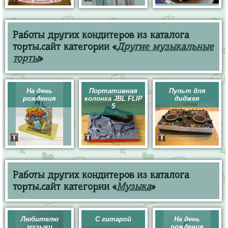
Работы других кондитеров из каталога
торты.сайт категории «
Другие музыкальные
торты
»
На день
Портативная
Пульт для
рождения
колонка JBL FLIP
диджея
5
Работы других кондитеров из каталога
торты.сайт категории «
Музыка
»
Любителю
С гитарой
На день
музыки
рождения