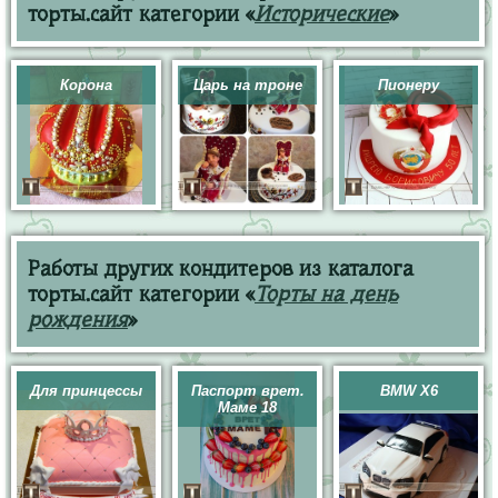
торты.сайт категории «
Исторические
»
Корона
Царь на троне
Пионеру
Работы других кондитеров из каталога
торты.сайт категории «
Торты на день
рождения
»
Для принцессы
Паспорт врет.
BMW X6
Маме 18