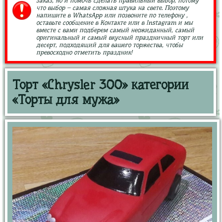
заказ, но и помочь сделать правильный выбор, потому
что выбор – самая сложная штука на свете. Поэтому
напишите в WhatsApp или позвоните по телефону ,
оставьте сообщение в Контакте или в Instagram и мы
вместе с вами подберем самый неожиданный, самый
оригинальный и самый вкусный праздничный торт или
десерт, подходящий для вашего торжества, чтобы
превосходно отметить праздник!
Торт «Chrysler 300» категории
«Торты для мужа»