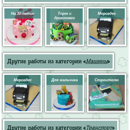
На 30-летие
Торт с
Мерседес
драконами
Другие работы из категории «
Машины
»
Мерседес
Для мальчика
Строителю
Другие работы из категории «
Транспорт
»