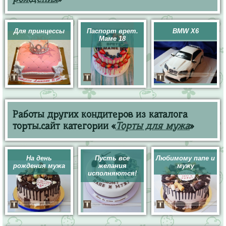
Для принцессы
Паспорт врет.
BMW X6
Маме 18
Работы других кондитеров из каталога
торты.сайт категории «
Торты для мужа
»
На день
Пусть все
Любимому папе и
рождения мужа
желания
мужу
исполняются!