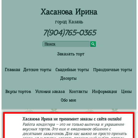
Хасанова Ирина
город Казань
7(904)765-0365
Заказать торт
Главная
Детские торты
Свадебные торты
Праздничные торты
Десерты
Вкусы тортов
Условия заказа
Контакты
Информация
Цены
Обо мне
Хасанова Ирина не принимает заказы с сайта онлайн!
Работа кондитера – это не только выпечка и украшение
вкусных тортов. Это еще и ежедневное общение с
десятками заказчиков. Для нас важно не просто принять