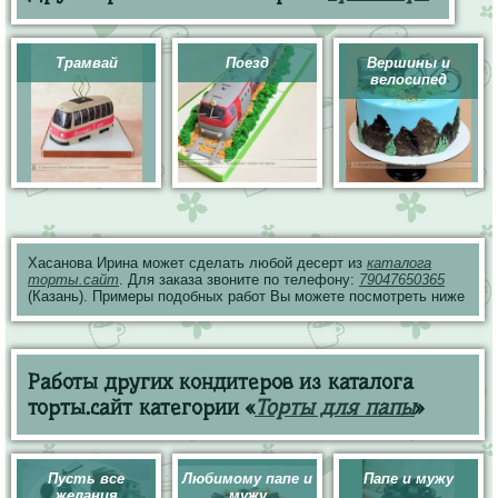
Трамвай
Поезд
Вершины и
велосипед
Хасанова Ирина может сделать любой десерт из
каталога
торты.сайт
. Для заказа звоните по телефону:
79047650365
(Казань). Примеры подобных работ Вы можете посмотреть ниже
Работы других кондитеров из каталога
торты.сайт категории «
Торты для папы
»
Пусть все
Любимому папе и
Папе и мужу
желания
мужу