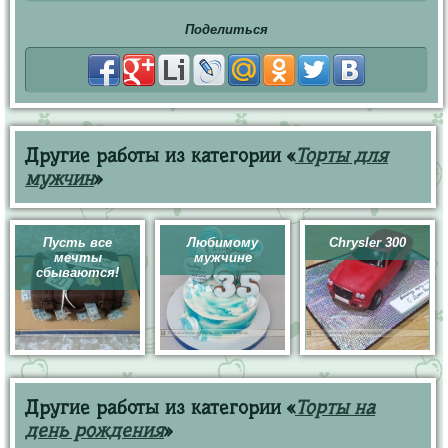
Поделиться
Другие работы из категории «
Торты для
мужчин
»
Пусть все
Любимому
Chrysler 300
мечты
мужчине
сбываются!
Другие работы из категории «
Торты на
день рождения
»