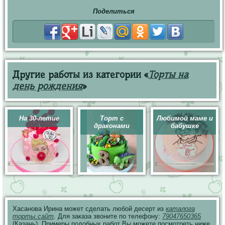
Поделиться
Другие работы из категории «
Торты на
день рождения
»
На 30-летие
Торт с
Любимой маме и
драконами
бабушке
Хасанова Ирина может сделать любой десерт из
каталога
торты.сайт
. Для заказа звоните по телефону:
79047650365
(Казань). Примеры подобных работ Вы можете посмотреть ниже