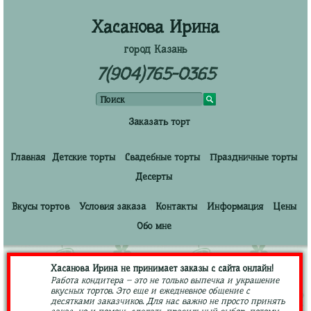
Хасанова Ирина
город Казань
7(904)765-0365
Заказать торт
Главная
Детские торты
Свадебные торты
Праздничные торты
Десерты
Вкусы тортов
Условия заказа
Контакты
Информация
Цены
Обо мне
Хасанова Ирина не принимает заказы с сайта онлайн!
Работа кондитера – это не только выпечка и украшение
вкусных тортов. Это еще и ежедневное общение с
десятками заказчиков. Для нас важно не просто принять