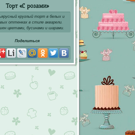
Торт «С розами»
ъярусный круглый торт в белых и
овых оттенках в стиле акварели.
шен цветами, бусинами и шарами.
Поделиться