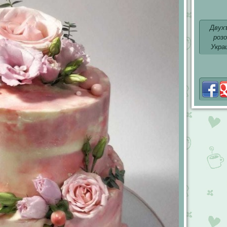
Двух
роз
Укра