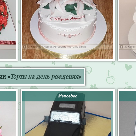
ии «
Торты на день рождения
»
Мерседес