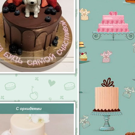
С орхидеями