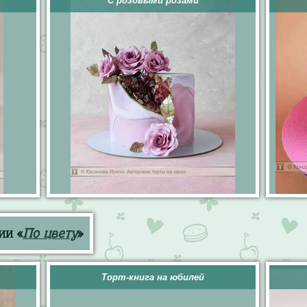
С розовыми розами
ии «
По цвету
»
Торт-книга на юбилей