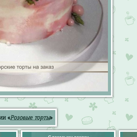
ии «
Розовые торты
»