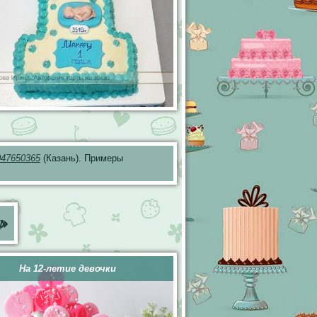
047650365
(Казань). Примеры
ы
»
На 12-летие девочки