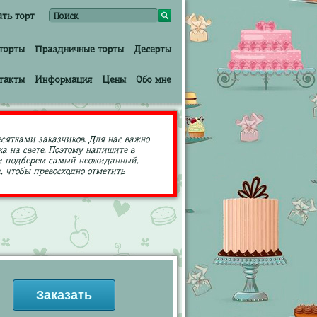
ать торт
торты
Праздничные торты
Десерты
такты
Информация
Цены
Обо мне
есятками заказчиков. Для нас важно
а на свете. Поэтому напишите в
ами подберем самый неожиданный,
 чтобы превосходно отметить
Заказать