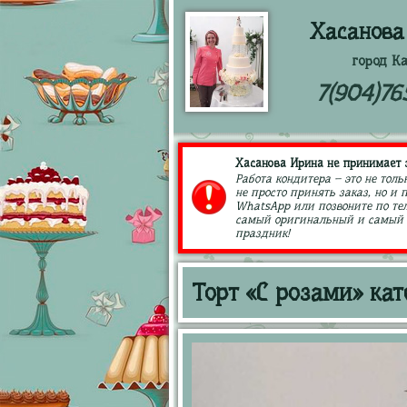
Хасанова
город К
7(904)76
Хасанова Ирина не принимает з
Работа кондитера – это не толь
не просто принять заказ, но и
WhatsApp или позвоните по тел
самый оригинальный и самый в
праздник!
Торт «С розами» кат