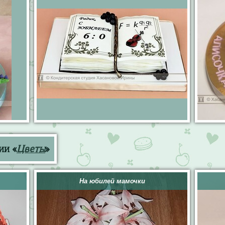
ии «
Цветы
»
На юбилей мамочки