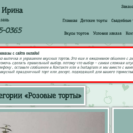
Заказ
 Ирина
азань
Главная
Детские торты
Свадебные 
5-0365
Вкусы тортов
Условия заказа
Кон
аказы с сайта онлайн!
ко выпечка и украшение вкусных тортов. Это еще и ежедневное общение с д
 помочь сделать правильный выбор, потому что выбор – самая сложная штук
ефону , оставьте сообщение в Контакте или в Instagram и мы вместе с в
кусный праздничный торт или десерт, подходящий для вашего торжества,
егории «Розовые торты»