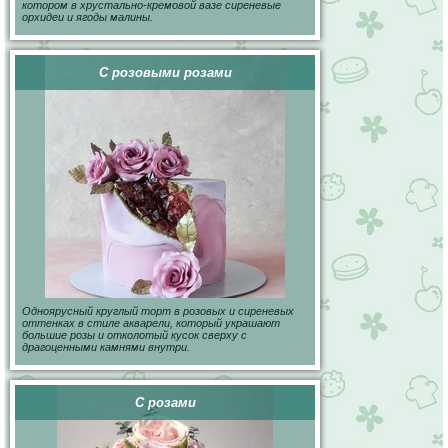
котором в хрустально-кремовой вазе сиреневые
орхидеи и ягоды малины.
С розовыми розами
Одноярусный круглый торт в розовых и сиреневых
оттенках в стиле акварели, который украшают
большие розы и отколотый кусок сверху с
драгоценными камнями внутри.
С розами