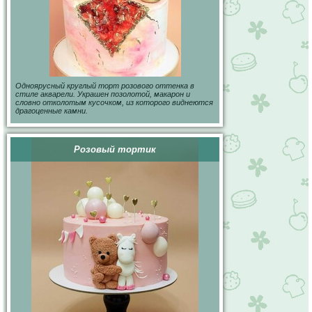
Одноярусный круглый торт розового оттенка в
стиле акварели. Украшен позолотой, макарон и
словно отколотым кусочком, из которого виднеются
драгоценные камни.
Розовый тортик