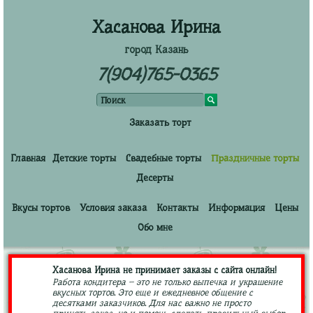
Хасанова Ирина
город Казань
7(904)765-0365
Заказать торт
Главная
Детские торты
Свадебные торты
Праздничные торты
Десерты
Вкусы тортов
Условия заказа
Контакты
Информация
Цены
Обо мне
Хасанова Ирина не принимает заказы с сайта онлайн!
Работа кондитера – это не только выпечка и украшение
вкусных тортов. Это еще и ежедневное общение с
десятками заказчиков. Для нас важно не просто