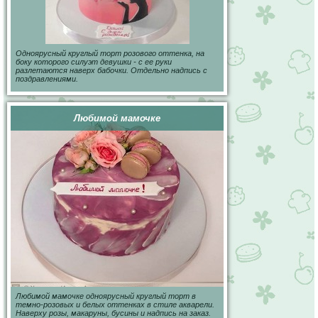
Одноярусный круглый торт розового оттенка, на
боку которого силуэт девушки - с ее руки
разлетаются наверх бабочки. Отдельно надпись с
поздравлениями.
Любимой мамочке
Любимой мамочке одноярусный круглый торт в
темно-розовых и белых оттенках в стиле акварели.
Наверху розы, макаруны, бусины и надпись на заказ.