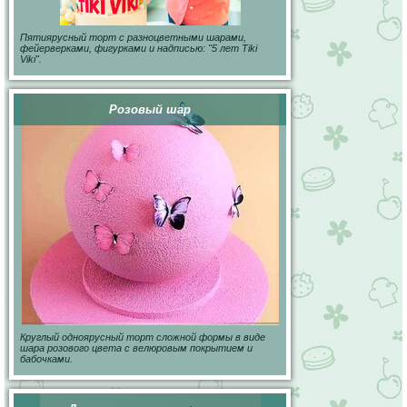
Пятиярусный торт с разноцветными шарами,
фейерверками, фигурками и надписью: "5 лет Tiki
Viki".
Розовый шар
Круглый одноярусный торт сложной формы в виде
шара розового цвета с велюровым покрытием и
бабочками.