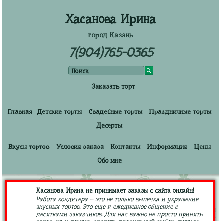
Хасанова Ирина
город Казань
7(904)765-0365
Заказать торт
Главная
Детские торты
Свадебные торты
Праздничные торты
Десерты
Вкусы тортов
Условия заказа
Контакты
Информация
Цены
Обо мне
Хасанова Ирина не принимает заказы с сайта онлайн!
Работа кондитера – это не только выпечка и украшение
вкусных тортов. Это еще и ежедневное общение с
десятками заказчиков. Для нас важно не просто принять