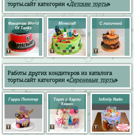
торты.сайт категории «
Детские торты
»
Фанатам World
Minecraft
С лисичкой
Of Tanks
Работы других кондитеров из каталога
торты.сайт категории «
Сиреневые торты
»
Гарри Поттер
Торт с Харли
Infinity Nado
Квинн