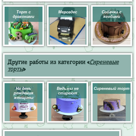
Торт с
Мерседес
Собачка с
драконами
ягодами
Другие работы из категории «
Сиреневые
торты
»
На день
Ведьмы не
Сиреневый торт
рождения
стареют
женщины