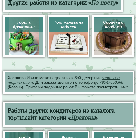
Другие работы из категории «
По цвету
»
Торт с
Торт-книга на
Собачка с
драконами
юбилей
ягодами
Хасанова Ирина может сделать любой десерт из
каталога
торты.сайт
. Для заказа звоните по телефону:
79047650365
(Казань). Примеры подобных работ Вы можете посмотреть ниже
Работы других кондитеров из каталога
торты.сайт категории «
Драконы
»
Торт с
Дракон
Дракончик