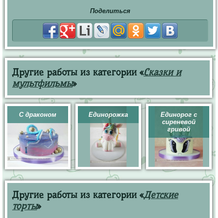
Поделиться
Другие работы из категории «
Сказки и
мультфильмы
»
С драконом
Единорожка
Единорог с
сиреневой
гривой
Другие работы из категории «
Детские
торты
»