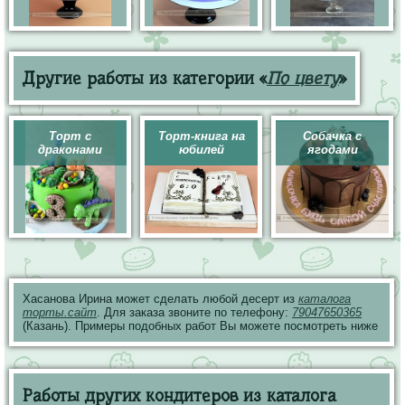
Другие работы из категории «
По цвету
»
Торт с
Торт-книга на
Собачка с
драконами
юбилей
ягодами
Хасанова Ирина может сделать любой десерт из
каталога
торты.сайт
. Для заказа звоните по телефону:
79047650365
(Казань). Примеры подобных работ Вы можете посмотреть ниже
Работы других кондитеров из каталога