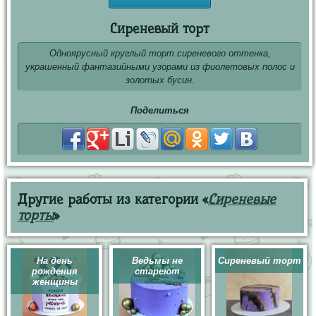
Сиреневый торт
Одноярусный круглый торт сиреневого оттенка,
украшенный фантазийными узорами из фиолетовых полос и
золотых бусин.
Поделиться
Другие работы из категории «
Сиреневые
торты
»
На день
Ведьмы не
Сиреневый торт
рождения
стареют
женщины