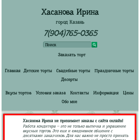
Хасанова Ирина
город Казань
7(904)765-0365
Заказать торт
Главная
Детские торты
Свадебные торты
Праздничные торты
Десерты
Вкусы тортов
Условия заказа
Контакты
Информация
Цены
Обо мне
Хасанова Ирина не принимает заказы с сайта онлайн!
Работа кондитера – это не только выпечка и украшение
вкусных тортов. Это еще и ежедневное общение с
десятками заказчиков. Для нас важно не просто принять