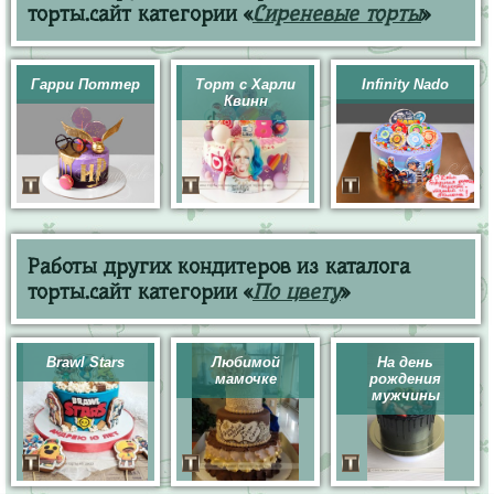
торты.сайт категории «
Сиреневые торты
»
Гарри Поттер
Торт с Харли
Infinity Nado
Квинн
Работы других кондитеров из каталога
торты.сайт категории «
По цвету
»
Brawl Stars
Любимой
На день
мамочке
рождения
мужчины