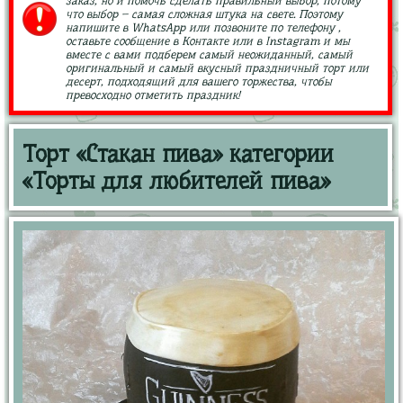
заказ, но и помочь сделать правильный выбор, потому
что выбор – самая сложная штука на свете. Поэтому
напишите в WhatsApp или позвоните по телефону ,
оставьте сообщение в Контакте или в Instagram и мы
вместе с вами подберем самый неожиданный, самый
оригинальный и самый вкусный праздничный торт или
десерт, подходящий для вашего торжества, чтобы
превосходно отметить праздник!
Торт «Стакан пива» категории
«Торты для любителей пива»