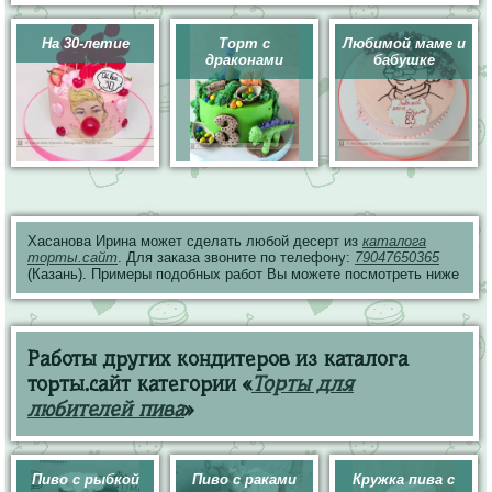
На 30-летие
Торт с
Любимой маме и
драконами
бабушке
Хасанова Ирина может сделать любой десерт из
каталога
торты.сайт
. Для заказа звоните по телефону:
79047650365
(Казань). Примеры подобных работ Вы можете посмотреть ниже
Работы других кондитеров из каталога
торты.сайт категории «
Торты для
любителей пива
»
Пиво с рыбкой
Пиво с раками
Кружка пива с