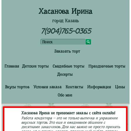
Хасанова Ирина
город Казань
7(904)765-0365
Заказать торт
Главная
Детские торты
Свадебные торты
Праздничные торты
Десерты
Вкусы тортов
Условия заказа
Контакты
Информация
Цены
Обо мне
Хасанова Ирина не принимает заказы с сайта онлайн!
Работа кондитера – это не только выпечка и украшение
вкусных тортов. Это еще и ежедневное общение с
десятками заказчиков. Для нас важно не просто принять