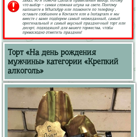
заказ, но и помочь сделать правильный выбор, потому
что выбор – самая сложная штука на свете. Поэтому
напишите в WhatsApp или позвоните по телефону ,
оставьте сообщение в Контакте или в Instagram и мы
вместе с вами подберем самый неожиданный, самый
оригинальный и самый вкусный праздничный торт или
десерт, подходящий для вашего торжества, чтобы
превосходно отметить праздник!
Торт «На день рождения
мужчины» категории «Крепкий
алкоголь»