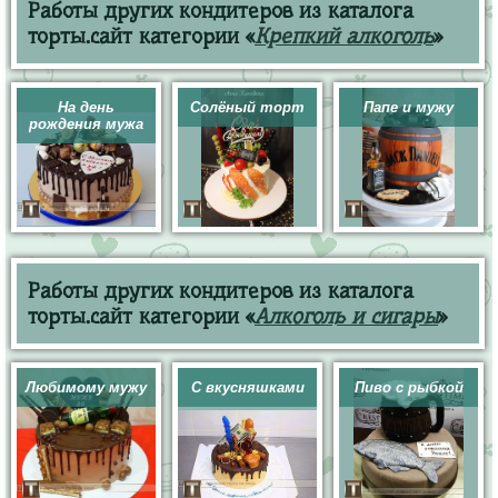
Работы других кондитеров из каталога
торты.сайт категории «
Крепкий алкоголь
»
На день
Солёный торт
Папе и мужу
рождения мужа
Работы других кондитеров из каталога
торты.сайт категории «
Алкоголь и сигары
»
Любимому мужу
С вкусняшками
Пиво с рыбкой