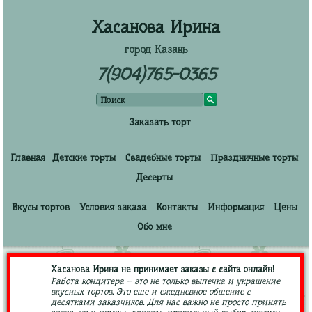
Хасанова Ирина
город Казань
7(904)765-0365
Заказать торт
Главная
Детские торты
Свадебные торты
Праздничные торты
Десерты
Вкусы тортов
Условия заказа
Контакты
Информация
Цены
Обо мне
Хасанова Ирина не принимает заказы с сайта онлайн!
Работа кондитера – это не только выпечка и украшение
вкусных тортов. Это еще и ежедневное общение с
десятками заказчиков. Для нас важно не просто принять