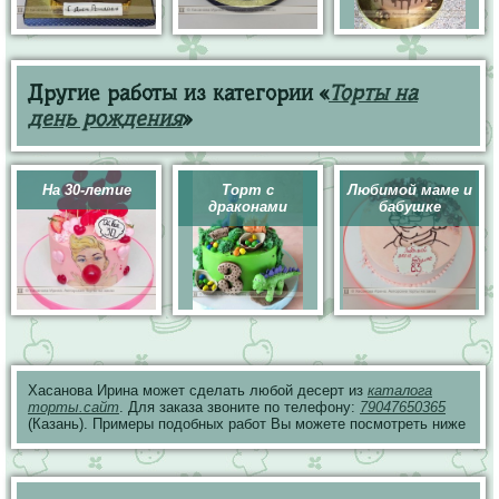
Другие работы из категории «
Торты на
день рождения
»
На 30-летие
Торт с
Любимой маме и
драконами
бабушке
Хасанова Ирина может сделать любой десерт из
каталога
торты.сайт
. Для заказа звоните по телефону:
79047650365
(Казань). Примеры подобных работ Вы можете посмотреть ниже