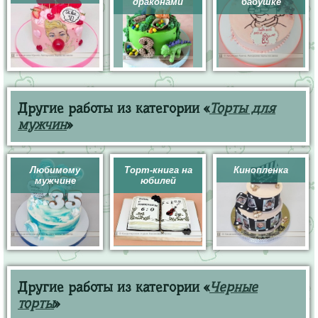
драконами
бабушке
Другие работы из категории «
Торты для
мужчин
»
Любимому
Торт-книга на
Кинопленка
мужчине
юбилей
Другие работы из категории «
Черные
торты
»