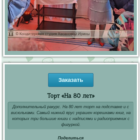
Заказать
Торт «На 80 лет»
Дополнительный ракурс. На 80 лет торт на подставке и с
висюльками. Самый нижний ярус украшен корешками книг, на
которых три большие книги с надписями и радиоприемник с
фигуркой.
Поделиться