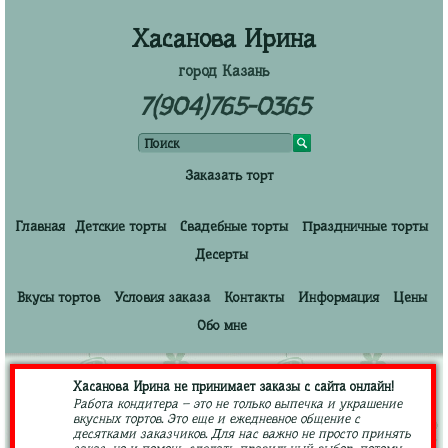
Хасанова Ирина
город Казань
7(904)765-0365
Заказать торт
Главная
Детские торты
Свадебные торты
Праздничные торты
Десерты
Вкусы тортов
Условия заказа
Контакты
Информация
Цены
Обо мне
Хасанова Ирина не принимает заказы с сайта онлайн!
Работа кондитера – это не только выпечка и украшение
вкусных тортов. Это еще и ежедневное общение с
десятками заказчиков. Для нас важно не просто принять