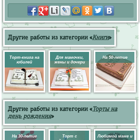
Другие работы из категории «
Книги
»
Торт-книга на
Для мамочки,
На 50-летие
юбилей
жены и дочери
Другие работы из категории «
Торты на
день рождения
»
На 30-летие
Торт с
Любимой маме и