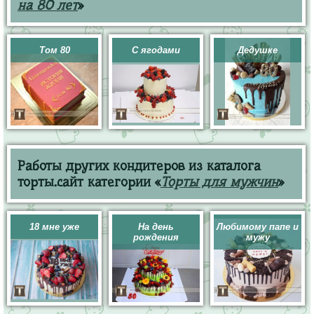
на 80 лет
»
Том 80
С ягодами
Дедушке
Работы других кондитеров из каталога
торты.сайт категории «
Торты для мужчин
»
18 мне уже
На день
Любимому папе и
рождения
мужу