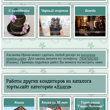
С орхидеями
Черный тортик
Бомба
Хасанова Ирина может сделать любой десерт из
каталога
торты.сайт
. Для заказа звоните по телефону:
79047650365
(Казань). Примеры подобных работ Вы можете посмотреть ниже
Работы других кондитеров из каталога
торты.сайт категории «
Книги
»
Книга
Книга на 50 лет
Торт-книга
"Гарри Поттер"