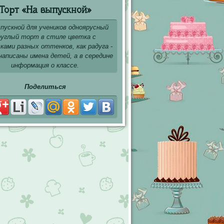
Торт «На выпускной»
пускной для учеников одноярусный
руглый торт в стиле цветка с
ками разных оттенков, как радуга -
 написаны имена детей, а в середине
информация о классе.
Поделиться