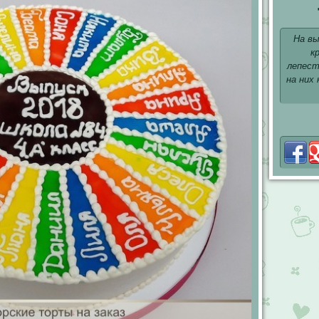
На вы
к
лепест
на них