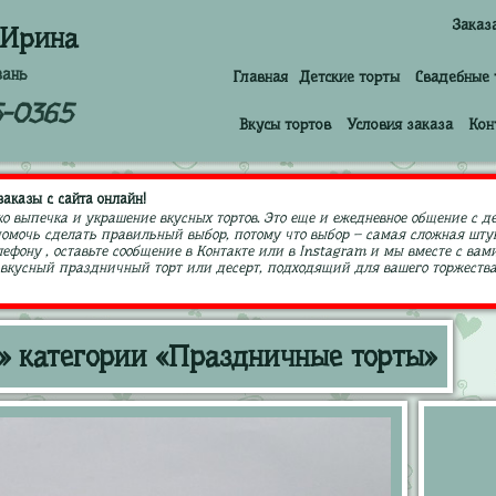
Заказ
 Ирина
зань
Главная
Детские торты
Свадебные 
5-0365
Вкусы тортов
Условия заказа
Кон
аказы с сайта онлайн!
ко выпечка и украшение вкусных тортов. Это еще и ежедневное общение с д
 помочь сделать правильный выбор, потому что выбор – самая сложная штук
ефону , оставьте сообщение в Контакте или в Instagram и мы вместе с в
кусный праздничный торт или десерт, подходящий для вашего торжества,
» категории «Праздничные торты»