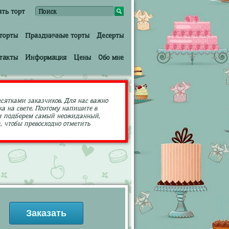
ать торт
торты
Праздничные торты
Десерты
такты
Информация
Цены
Обо мне
есятками заказчиков. Для нас важно
а на свете. Поэтому напишите в
ами подберем самый неожиданный,
 чтобы превосходно отметить
Заказать