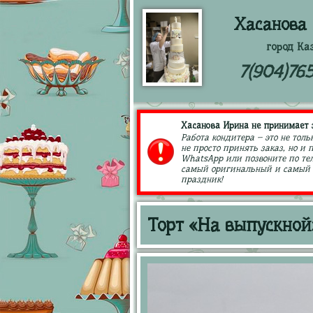
Хасанова
город Ка
7(904)76
Хасанова Ирина не принимает з
Работа кондитера – это не толь
не просто принять заказ, но и
WhatsApp или позвоните по тел
самый оригинальный и самый в
праздник!
Торт «На выпускной