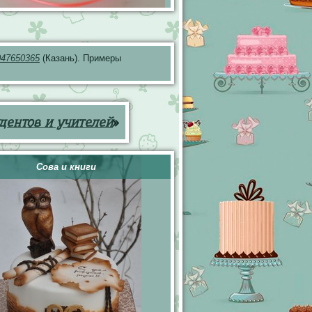
047650365
(Казань). Примеры
дентов и учителей
»
Сова и книги