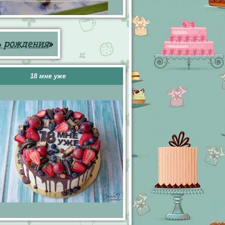
ь рождения
»
18 мне уже