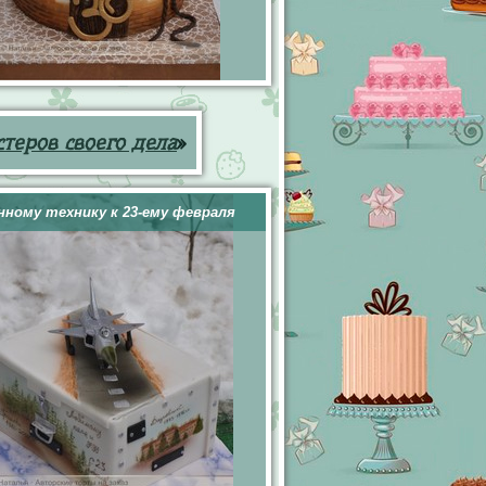
теров своего дела
»
нному технику к 23-ему февраля