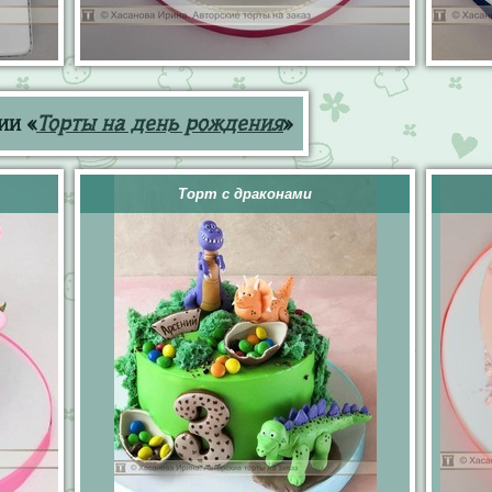
ии «
Торты на день рождения
»
Торт с драконами