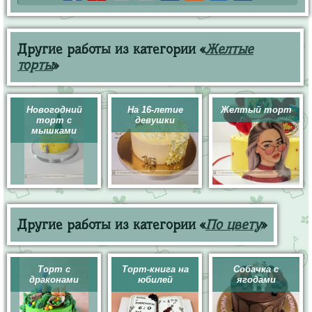
Другие работы из категории «
Желтые
торты
»
Новогодний
На 16-летие
Желтый торт
торт с
девушки
мышками
Другие работы из категории «
По цвету
»
Торт с
Торт-книга на
Собачка с
драконами
юбилей
ягодами