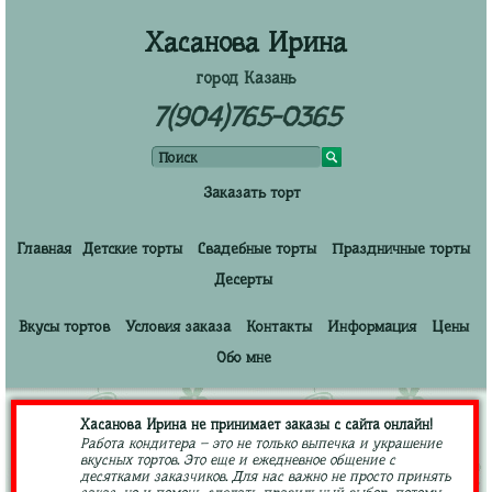
Хасанова Ирина
город Казань
7(904)765-0365
Заказать торт
Главная
Детские торты
Свадебные торты
Праздничные торты
Десерты
Вкусы тортов
Условия заказа
Контакты
Информация
Цены
Обо мне
Хасанова Ирина не принимает заказы с сайта онлайн!
Работа кондитера – это не только выпечка и украшение
вкусных тортов. Это еще и ежедневное общение с
десятками заказчиков. Для нас важно не просто принять