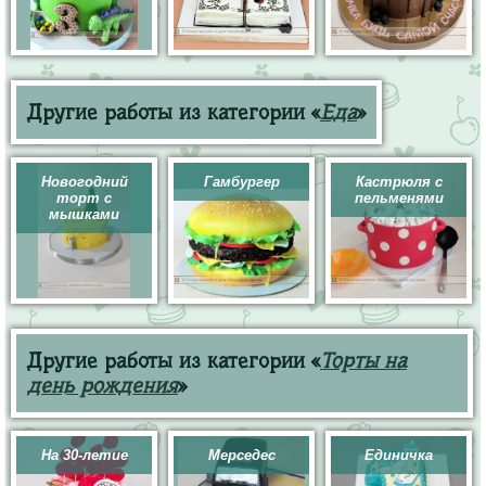
Другие работы из категории «
Еда
»
Новогодний
Гамбургер
Кастрюля с
торт с
пельменями
мышками
Другие работы из категории «
Торты на
день рождения
»
На 30-летие
Мерседес
Единичка