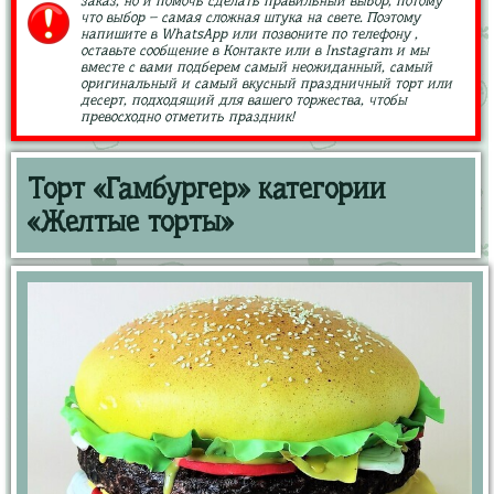
заказ, но и помочь сделать правильный выбор, потому
что выбор – самая сложная штука на свете. Поэтому
напишите в WhatsApp или позвоните по телефону ,
оставьте сообщение в Контакте или в Instagram и мы
вместе с вами подберем самый неожиданный, самый
оригинальный и самый вкусный праздничный торт или
десерт, подходящий для вашего торжества, чтобы
превосходно отметить праздник!
Торт «Гамбургер» категории
«Желтые торты»