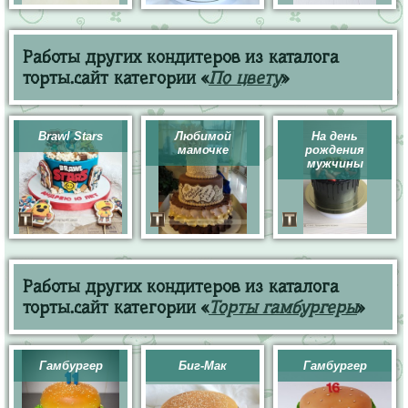
Работы других кондитеров из каталога
торты.сайт категории «
По цвету
»
Brawl Stars
Любимой
На день
мамочке
рождения
мужчины
Работы других кондитеров из каталога
торты.сайт категории «
Торты гамбургеры
»
Гамбургер
Биг-Мак
Гамбургер