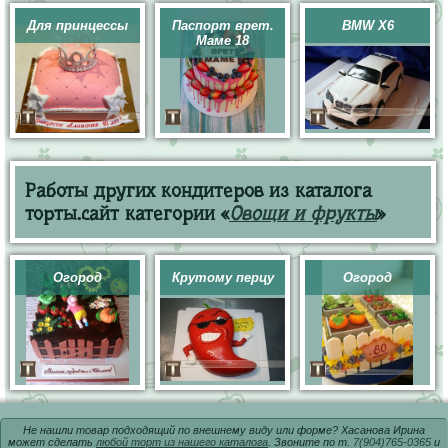
Для принцессы
Паспорт врет.
BMW X6
Маме 18
Работы других кондитеров из каталога
торты.сайт категории «
Овощи и фрукты
»
Огород
Крутому перцу
Огород
Не нашли товар подходящий по внешнему виду или форме? Хасанова Ирина
может сделать
любой торт из нашего каталога
. Звоните по т.
7(904)765-0365
и