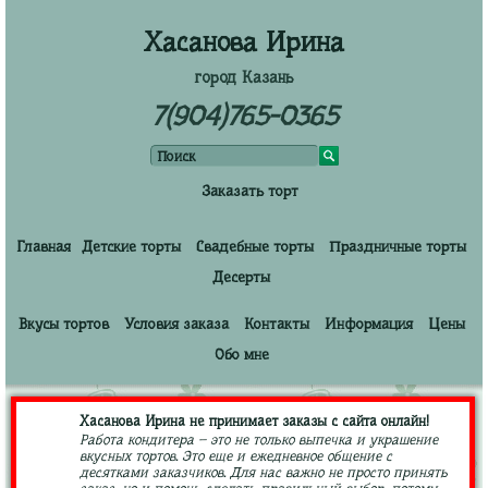
Хасанова Ирина
город Казань
7(904)765-0365
Заказать торт
Главная
Детские торты
Свадебные торты
Праздничные торты
Десерты
Вкусы тортов
Условия заказа
Контакты
Информация
Цены
Обо мне
Хасанова Ирина не принимает заказы с сайта онлайн!
Работа кондитера – это не только выпечка и украшение
вкусных тортов. Это еще и ежедневное общение с
десятками заказчиков. Для нас важно не просто принять