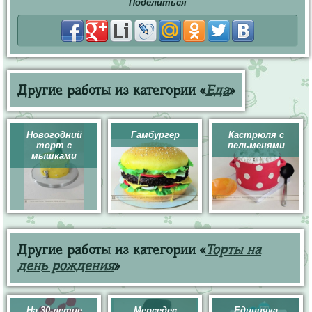
Поделиться
Другие работы из категории «
Еда
»
Новогодний
Гамбургер
Кастрюля с
торт с
пельменями
мышками
Другие работы из категории «
Торты на
день рождения
»
На 30-летие
Мерседес
Единичка