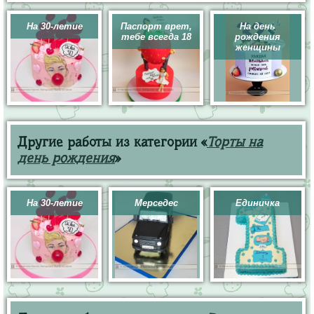
На 30-летие
Паспорт врет,
На день
тебе всегда 18
рождения
женщины
Другие работы из категории «
Торты на
день рождения
»
На 30-летие
Мерседес
Единичка