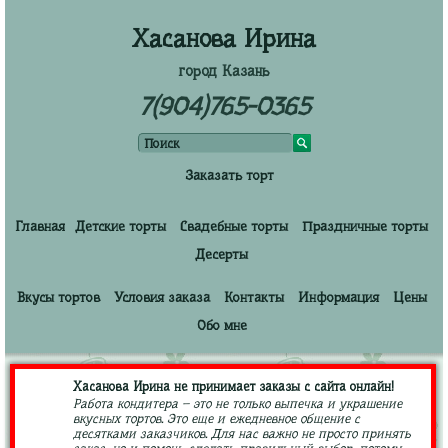
Хасанова Ирина
город Казань
7(904)765-0365
Заказать торт
Главная
Детские торты
Свадебные торты
Праздничные торты
Десерты
Вкусы тортов
Условия заказа
Контакты
Информация
Цены
Обо мне
Хасанова Ирина не принимает заказы с сайта онлайн!
Работа кондитера – это не только выпечка и украшение
вкусных тортов. Это еще и ежедневное общение с
десятками заказчиков. Для нас важно не просто принять