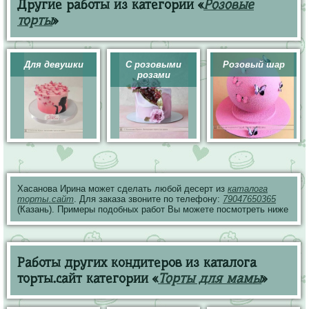
Другие работы из категории «
Розовые
торты
»
Для девушки
С розовыми
Розовый шар
розами
Хасанова Ирина может сделать любой десерт из
каталога
торты.сайт
. Для заказа звоните по телефону:
79047650365
(Казань). Примеры подобных работ Вы можете посмотреть ниже
Работы других кондитеров из каталога
торты.сайт категории «
Торты для мамы
»