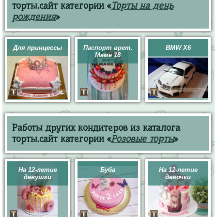
торты.сайт категории «
Торты на день
рождения
»
Для принцессы
Паспорт врет.
BMW X6
Маме 18
Работы других кондитеров из каталога
торты.сайт категории «
Розовые торты
»
На 12-летие
Буба
На 12-летие
девушки
девочки