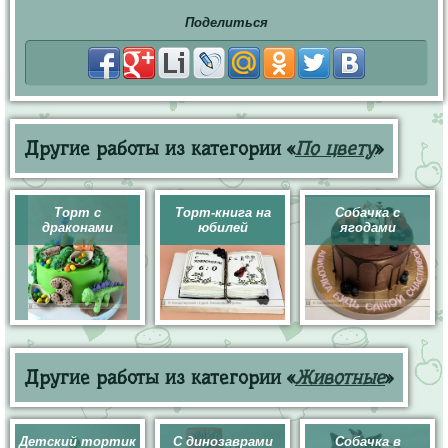
Поделиться
Другие работы из категории «
По цвету
»
Торт с
Торт-книга на
Собачка с
драконами
юбилей
ягодами
Другие работы из категории «
Животные
»
Детский тортик
С динозаврами
Собачка в