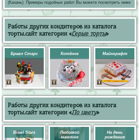
(Казань). Примеры подобных работ Вы можете посмотреть ниже
Работы других кондитеров из каталога
торты.сайт категории «
Серые торты
»
Бравл Старс
Котёнок
Майнкрафт
Работы других кондитеров из каталога
торты.сайт категории «
По цвету
»
Brawl Stars
Любимой
На день
мамочке
рождения