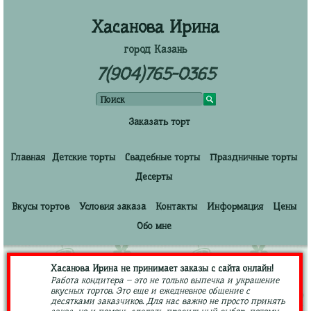
Хасанова Ирина
город Казань
7(904)765-0365
Заказать торт
Главная
Детские торты
Свадебные торты
Праздничные торты
Десерты
Вкусы тортов
Условия заказа
Контакты
Информация
Цены
Обо мне
Хасанова Ирина не принимает заказы с сайта онлайн!
Работа кондитера – это не только выпечка и украшение
вкусных тортов. Это еще и ежедневное общение с
десятками заказчиков. Для нас важно не просто принять