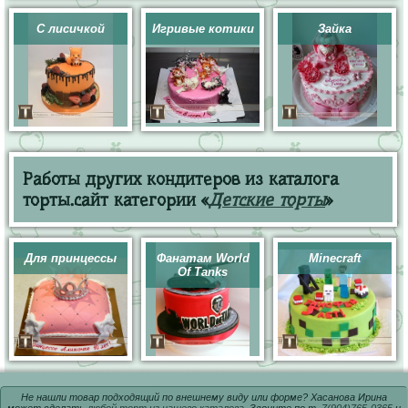
С лисичкой
Игривые котики
Зайка
Работы других кондитеров из каталога
торты.сайт категории «
Детские торты
»
Для принцессы
Фанатам World
Minecraft
Of Tanks
Не нашли товар подходящий по внешнему виду или форме? Хасанова Ирина