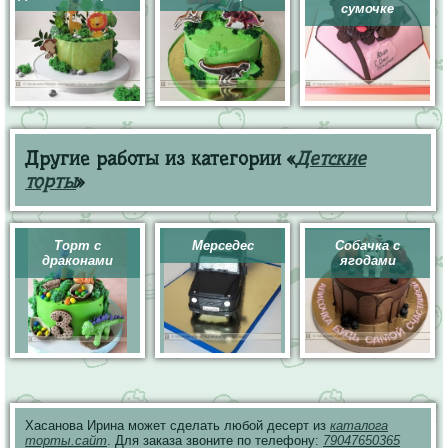
сумочке
Другие работы из категории «
Детские
торты
»
Торт с
Мерседес
Собачка с
драконами
ягодами
Хасанова Ирина может сделать любой десерт из
каталога
торты.сайт
. Для заказа звоните по телефону:
79047650365