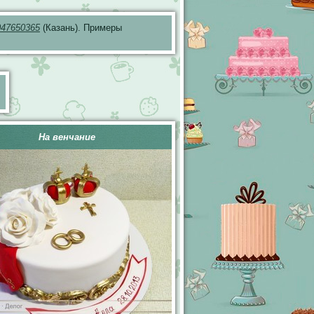
047650365
(Казань). Примеры
На венчание