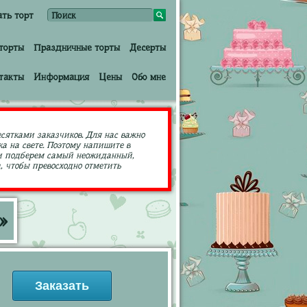
ать торт
торты
Праздничные торты
Десерты
такты
Информация
Цены
Обо мне
есятками заказчиков. Для нас важно
а на свете. Поэтому напишите в
ами подберем самый неожиданный,
 чтобы превосходно отметить
»
Заказать