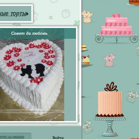
ные торты
»
Совет да любовь
орт из нашего
Войти