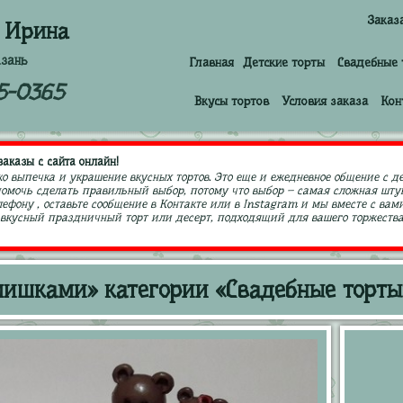
Заказ
 Ирина
азань
Главная
Детские торты
Свадебные 
5-0365
Вкусы тортов
Условия заказа
Кон
аказы с сайта онлайн!
ко выпечка и украшение вкусных тортов. Это еще и ежедневное общение с д
 помочь сделать правильный выбор, потому что выбор – самая сложная штук
ефону , оставьте сообщение в Контакте или в Instagram и мы вместе с в
кусный праздничный торт или десерт, подходящий для вашего торжества,
мишками» категории «Свадебные торты