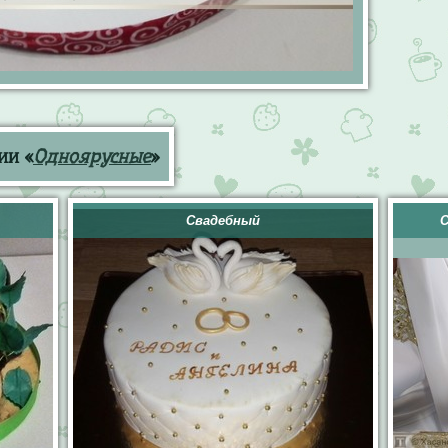
ии «
Одноярусные
»
Свадебный
С