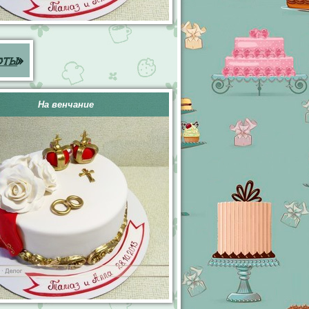
рты
»
На венчание