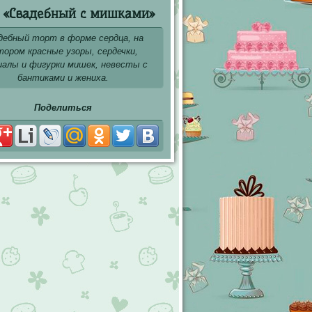
 «Свадебный с мишками»
дебный торт в форме сердца, на
тором красные узоры, сердечки,
иалы и фигурки мишек, невесты с
бантиками и жениха.
Поделиться