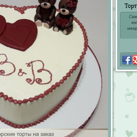
Торт
Сва
ко
иниц