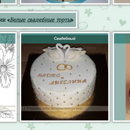
ии «
Белые свадебные торты
»
Свадебный