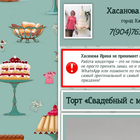
Хасанова
город К
7(904)76
Хасанова Ирина не принимает з
Работа кондитера – это не толь
не просто принять заказ, но и
WhatsApp или позвоните по тел
самый оригинальный и самый в
праздник!
Торт «Свадебный с 