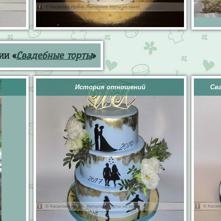
ии «
Свадебные торты
»
История отношений
Св