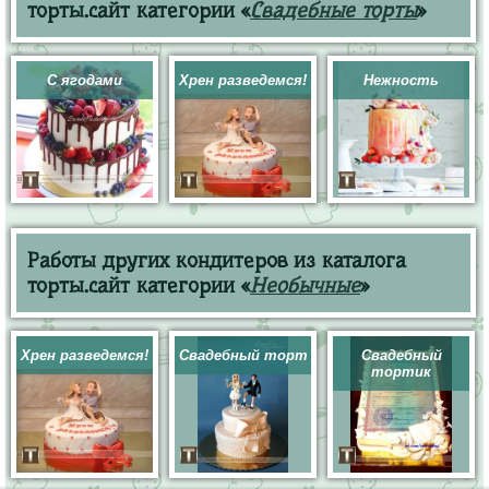
торты.сайт категории «
Свадебные торты
»
С ягодами
Хрен разведемся!
Нежность
Работы других кондитеров из каталога
торты.сайт категории «
Необычные
»
Хрен разведемся!
Свадебный торт
Свадебный
тортик