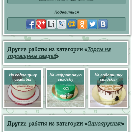
Поделиться
Другие работы из категории «
Торты на
годовщины свадеб
»
На годовщину
На нефритовую
На годовщину
свадьбы
свадьбу
свадьбы
Другие работы из категории «
Одноярусные
»