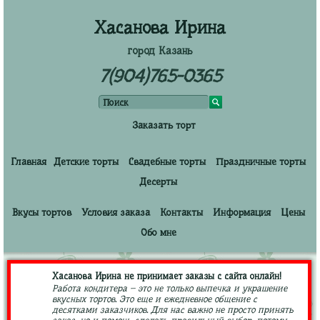
Хасанова Ирина
город Казань
7(904)765-0365
Заказать торт
Главная
Детские торты
Свадебные торты
Праздничные торты
Десерты
Вкусы тортов
Условия заказа
Контакты
Информация
Цены
Обо мне
Хасанова Ирина не принимает заказы с сайта онлайн!
Работа кондитера – это не только выпечка и украшение
вкусных тортов. Это еще и ежедневное общение с
десятками заказчиков. Для нас важно не просто принять