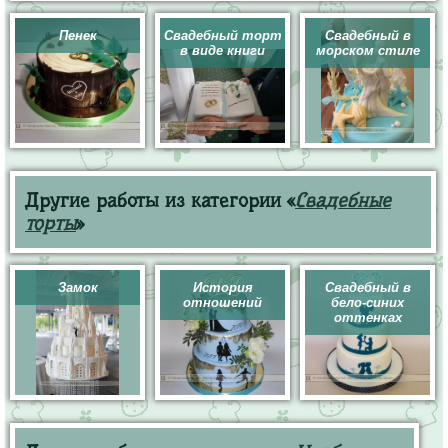
Пенек
Свадебный торт
Свадебный в
в виде книги
морском стиле
Другие работы из категории «
Свадебные
торты
»
Замок
История
Свадебный в
отношений
бело-синих
оттенках