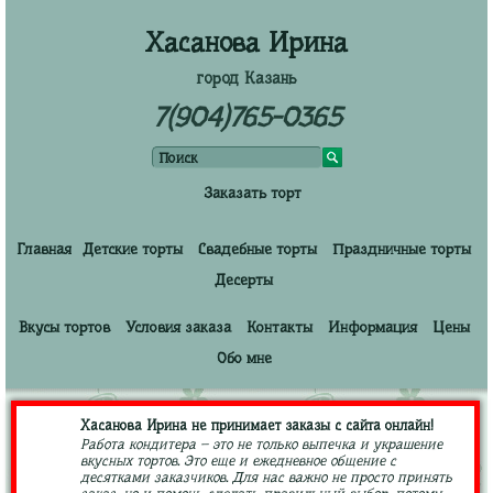
Хасанова Ирина
город Казань
7(904)765-0365
Заказать торт
Главная
Детские торты
Свадебные торты
Праздничные торты
Десерты
Вкусы тортов
Условия заказа
Контакты
Информация
Цены
Обо мне
Хасанова Ирина не принимает заказы с сайта онлайн!
Работа кондитера – это не только выпечка и украшение
вкусных тортов. Это еще и ежедневное общение с
десятками заказчиков. Для нас важно не просто принять