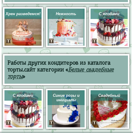
Хрен разведемся!
Нежность
С ягодами
Работы других кондитеров из каталога
торты.сайт категории «
Белые свадебные
торты
»
С ягодами
Синие розы и
Свадебный
инициалы