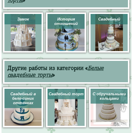
торты
»
Замок
История
Свадебный
отношений
Другие работы из категории «
Белые
свадебные торты
»
Свадебный в
Свадебный торт
С обручальными
бело-синих
кольцами
оттенках