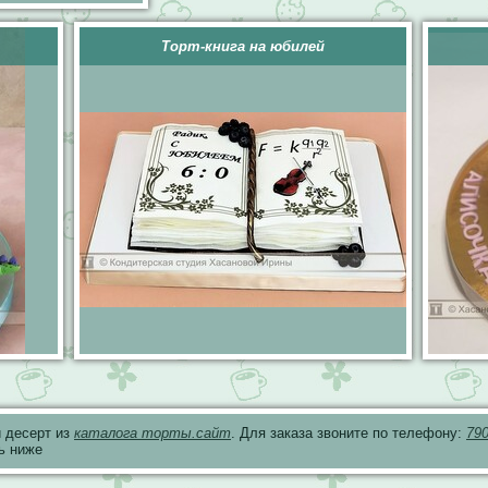
Торт-книга на юбилей
 десерт из
каталога торты.сайт
. Для заказа звоните по телефону:
79
ь ниже