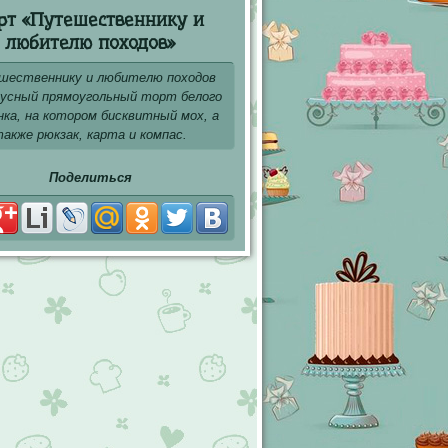
рт «Путешественнику и
любителю походов»
шественнику и любителю походов
русный прямоугольный торт белого
ка, на котором бисквитный мох, а
акже рюкзак, карта и компас.
Поделиться