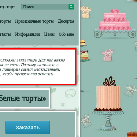
ать торт
торты
Праздничные торты
Десерты
такты
Информация
Цены
Обо мне
есятками заказчиков. Для нас важно
а на свете. Поэтому напишите в
ами подберем самый неожиданный,
 чтобы превосходно отметить
Белые торты»
Заказать