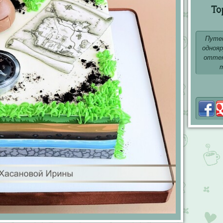
То
Путе
одноя
оттен
т