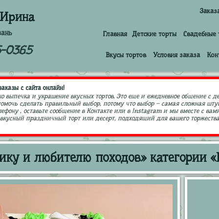
Заказ
 Ирина
зань
Главная
Детские торты
Свадебные 
5-0365
Вкусы тортов
Условия заказа
Кон
аказы с сайта онлайн!
ко выпечка и украшение вкусных тортов. Это еще и ежедневное общение с д
 помочь сделать правильный выбор, потому что выбор – самая сложная штук
ефону , оставьте сообщение в Контакте или в Instagram и мы вместе с в
кусный праздничный торт или десерт, подходящий для вашего торжества,
ику и любителю походов» категории «