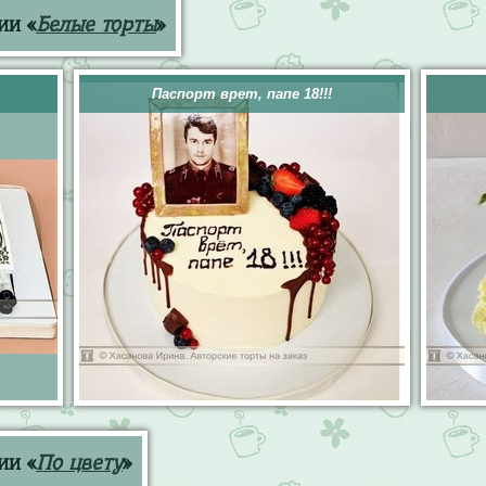
ии «
Белые торты
»
Паспорт врет, папе 18!!!
ии «
По цвету
»