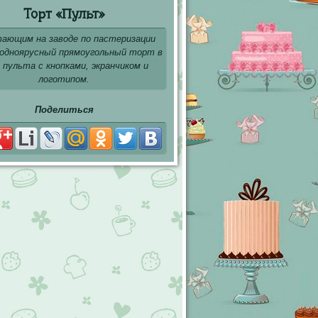
Торт «Пульт»
ающим на заводе по пастеризации
 одноярусный прямоугольный торт в
 пульта с кнопками, экранчиком и
логотипом.
Поделиться