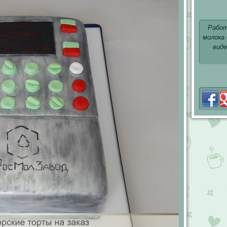
Работ
молока
виде