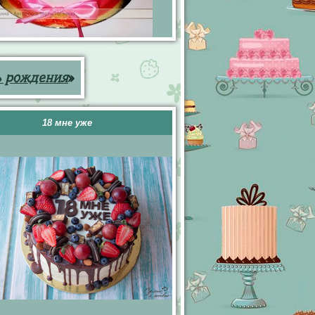
ь рождения
»
18 мне уже