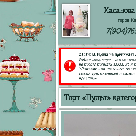
Хасанова
город К
7(904)76
Хасанова Ирина не принимает з
Работа кондитера – это не толь
не просто принять заказ, но и
WhatsApp или позвоните по тел
самый оригинальный и самый в
праздник!
Торт «Пульт» катег