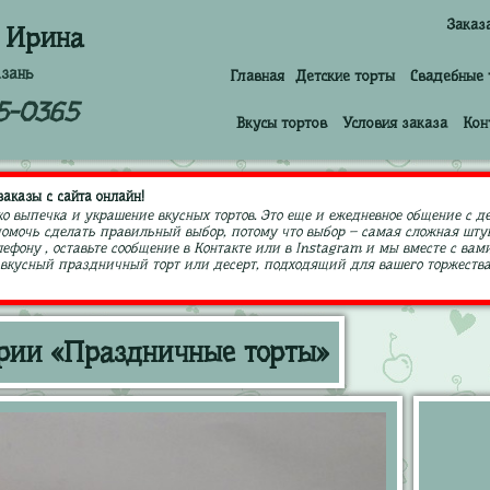
Заказ
 Ирина
азань
Главная
Детские торты
Свадебные 
5-0365
Вкусы тортов
Условия заказа
Кон
аказы с сайта онлайн!
ко выпечка и украшение вкусных тортов. Это еще и ежедневное общение с д
 помочь сделать правильный выбор, потому что выбор – самая сложная штук
ефону , оставьте сообщение в Контакте или в Instagram и мы вместе с в
кусный праздничный торт или десерт, подходящий для вашего торжества,
ории «Праздничные торты»