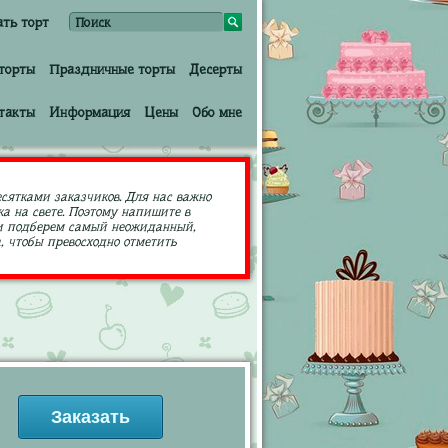
ать торт
торты
Праздничные торты
Десерты
такты
Информация
Цены
Обо мне
есятками заказчиков. Для нас важно
а на свете. Поэтому напишите в
ами подберем самый неожиданный,
 чтобы превосходно отметить
Заказать