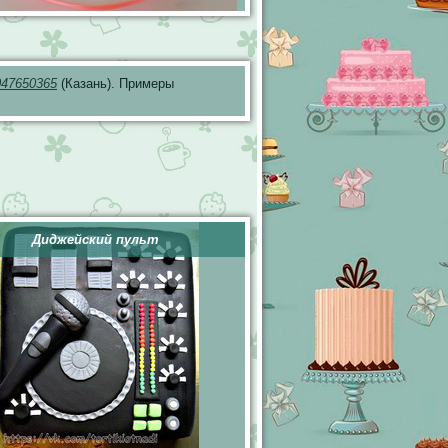
047650365
(Казань). Примеры
Диджейский пульт