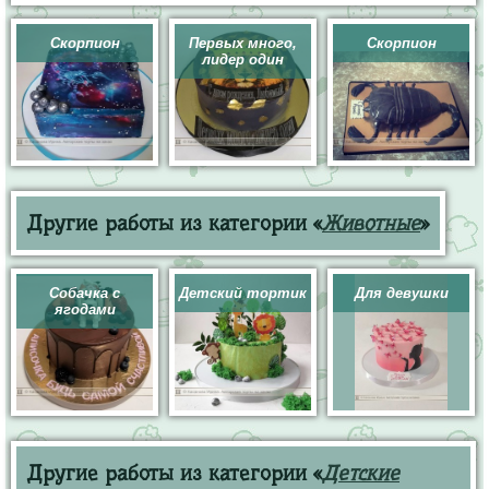
Скорпион
Первых много,
Скорпион
лидер один
Другие работы из категории «
Животные
»
Собачка с
Детский тортик
Для девушки
ягодами
Другие работы из категории «
Детские