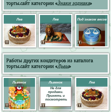
торты.сайт категории «
Знаки зодиака
»
Лев
Лев
Под знаком весов
Работы других кондитеров из каталога
торты.сайт категории «
Львы
»
Львенок
Львенок
Лев
Не для
продажи.
Принять и
посмотреть