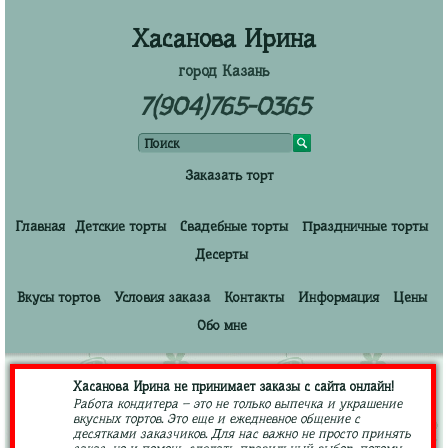
Хасанова Ирина
город Казань
7(904)765-0365
Заказать торт
Главная
Детские торты
Свадебные торты
Праздничные торты
Десерты
Вкусы тортов
Условия заказа
Контакты
Информация
Цены
Обо мне
Хасанова Ирина не принимает заказы с сайта онлайн!
Работа кондитера – это не только выпечка и украшение
вкусных тортов. Это еще и ежедневное общение с
десятками заказчиков. Для нас важно не просто принять