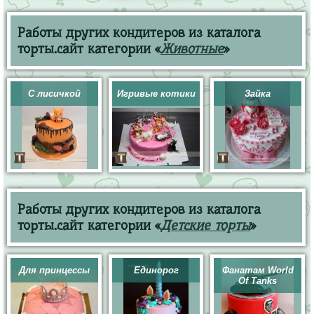
Работы других кондитеров из каталога
торты.сайт категории «
Животные
»
С лисичкой
Игривые котики
Зайка
Работы других кондитеров из каталога
торты.сайт категории «
Детские торты
»
Для принцессы
Единорог
Фанатам World
Of Tanks