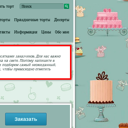
ать торт
торты
Праздничные торты
Десерты
такты
Информация
Цены
Обо мне
есятками заказчиков. Для нас важно
а на свете. Поэтому напишите в
ами подберем самый неожиданный,
 чтобы превосходно отметить
Заказать