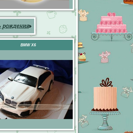
ь рождения
»
BMW X6