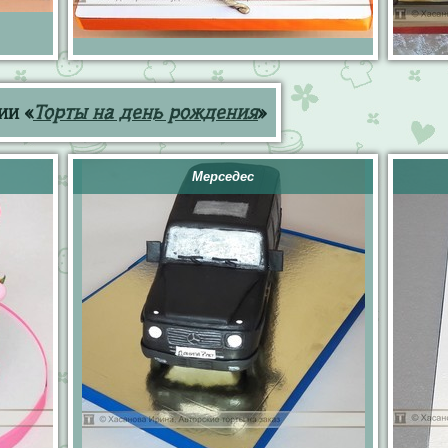
ии «
Торты на день рождения
»
Мерседес