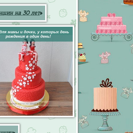
нщин на 30 лет
»
для мамы и дочки, у которых день
рождения в один день!
енщин
»