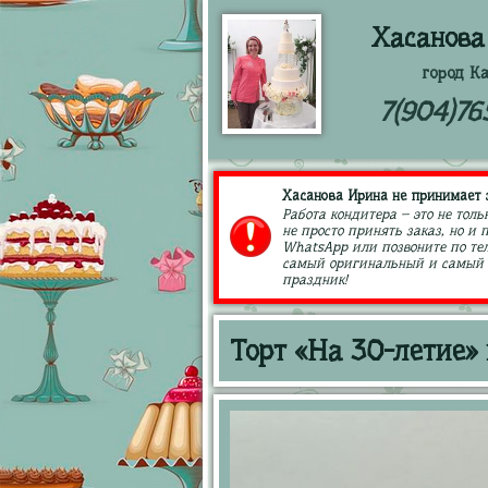
Хасанова
город К
7(904)76
Хасанова Ирина не принимает з
Работа кондитера – это не толь
не просто принять заказ, но и
WhatsApp или позвоните по тел
самый оригинальный и самый в
праздник!
Торт «На 30-летие»