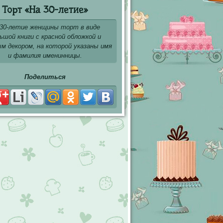
Торт «На 30-летие»
 30-летие женщины торт в виде
ьшой книги с красной обложкой и
м декором, на которой указаны имя
и фамилия именинницы.
Поделиться