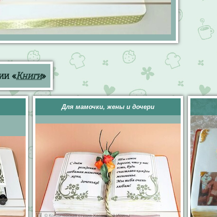
ии «
Книги
»
Для мамочки, жены и дочери