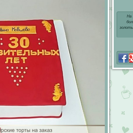
На
бол
золоты