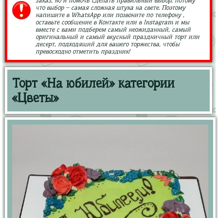
заказ, но и помочь сделать правильный выбор, потому
что выбор – самая сложная штука на свете. Поэтому
напишите в WhatsApp или позвоните по телефону ,
оставьте сообщение в Контакте или в Instagram и мы
вместе с вами подберем самый неожиданный, самый
оригинальный и самый вкусный праздничный торт или
десерт, подходящий для вашего торжества, чтобы
превосходно отметить праздник!
Торт «На юбилей» категории
«Цветы»