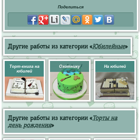
Поделиться
Другие работы из категории «
Юбилейные
»
Торт-книга на
Охотнику
На юбилей
юбилей
Другие работы из категории «
Торты на
день рождения
»