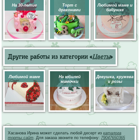
На 30-летие
Торт с
Любимой маме и
драконами
бабушке
Другие работы из категории «
Цветы
»
Любимой маме
На юбилей
Девушка, кружева
мамочки
и розы
Хасанова Ирина может сделать любой десерт из
каталога
торты.сайт
. Для заказа звоните по телефону:
79047650365