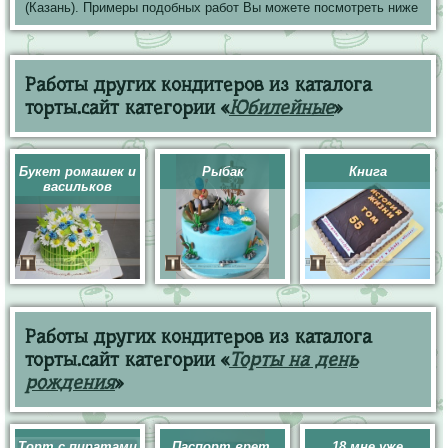
(Казань). Примеры подобных работ Вы можете посмотреть ниже
Работы других кондитеров из каталога
торты.сайт категории «
Юбилейные
»
Букет ромашек и
Рыбак
Книга
васильков
Работы других кондитеров из каталога
торты.сайт категории «
Торты на день
рождения
»
Торт с пиратами
Паспорт врет.
18 мне уже