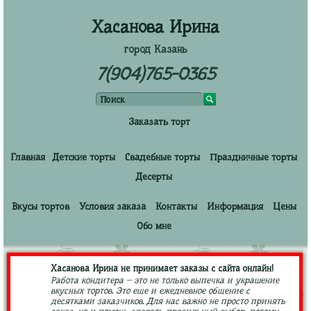
Хасанова Ирина
город Казань
7(904)765-0365
Заказать торт
Главная
Детские торты
Свадебные торты
Праздничные торты
Десерты
Вкусы тортов
Условия заказа
Контакты
Информация
Цены
Обо мне
Хасанова Ирина не принимает заказы с сайта онлайн!
Работа кондитера – это не только выпечка и украшение
вкусных тортов. Это еще и ежедневное общение с
десятками заказчиков. Для нас важно не просто принять