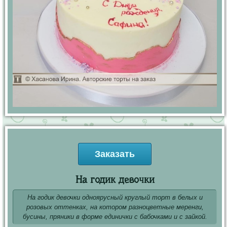
Заказать
На годик девочки
На годик девочки одноярусный круглый торт в белых и
розовых оттенках, на котором разноцветные меренги,
бусины, пряники в форме единички с бабочками и с зайкой.