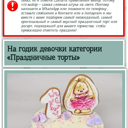
заказ, но и помочь сделать правильный выбор, потому
что выбор – самая сложная штука на свете. Поэтому
напишите в WhatsApp или позвоните по телефону ,
оставьте сообщение в Контакте или в Instagram и мы
вместе с вами подберем самый неожиданный, самый
оригинальный и самый вкусный праздничный торт или
десерт, подходящий для вашего торжества, чтобы
превосходно отметить праздник!
На годик девочки категории
«Праздничные торты»