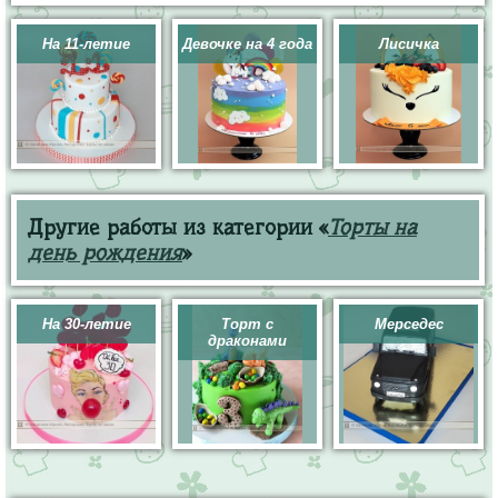
На 11-летие
Девочке на 4 года
Лисичка
Другие работы из категории «
Торты на
день рождения
»
На 30-летие
Торт с
Мерседес
драконами