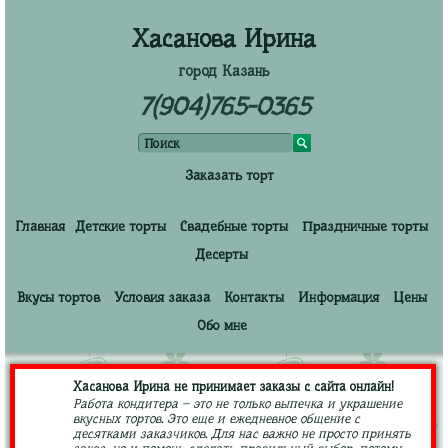
Хасанова Ирина
город Казань
7(904)765-0365
Заказать торт
Главная
Детские торты
Свадебные торты
Праздничные торты
Десерты
Вкусы тортов
Условия заказа
Контакты
Информация
Цены
Обо мне
Хасанова Ирина не принимает заказы с сайта онлайн!
Работа кондитера – это не только выпечка и украшение
вкусных тортов. Это еще и ежедневное общение с
десятками заказчиков. Для нас важно не просто принять