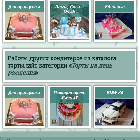
Для принцессы
Эльза, Свен и
Единичка
Олаф
Работы других кондитеров из каталога
торты.сайт категории «
Торты на день
рождения
»
Для принцессы
Паспорт врет.
BMW X6
Маме 18