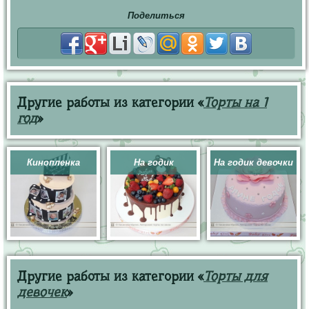
Поделиться
Другие работы из категории «
Торты на 1
год
»
Кинопленка
На годик
На годик девочки
Другие работы из категории «
Торты для
девочек
»