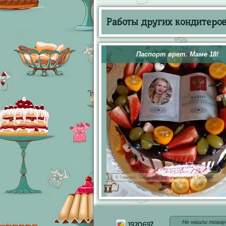
Работы других кондитеров 
Паспорт врет. Маме 18!
Не нашли товар
1920697