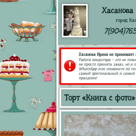
Хасанова
город Ка
7(904)76
Хасанова Ирина не принимает з
Работа кондитера – это не толь
не просто принять заказ, но и
WhatsApp или позвоните по тел
самый оригинальный и самый в
праздник!
Торт «Книга с фото»