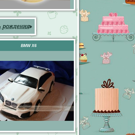
ь рождения
»
BMW X6