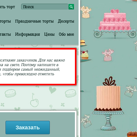
ать торт
торты
Праздничные торты
Десерты
такты
Информация
Цены
Обо мне
есятками заказчиков. Для нас важно
а на свете. Поэтому напишите в
ами подберем самый неожиданный,
 чтобы превосходно отметить
Заказать