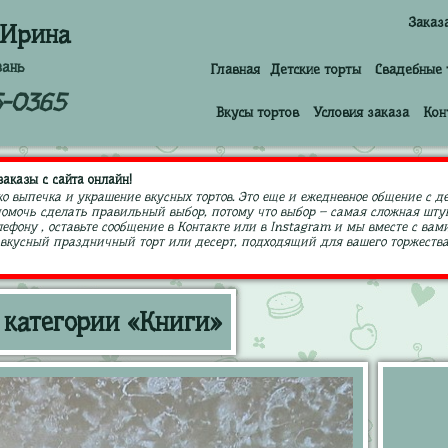
Заказ
 Ирина
зань
Главная
Детские торты
Свадебные 
5-0365
Вкусы тортов
Условия заказа
Кон
аказы с сайта онлайн!
ко выпечка и украшение вкусных тортов. Это еще и ежедневное общение с д
 помочь сделать правильный выбор, потому что выбор – самая сложная штук
ефону , оставьте сообщение в Контакте или в Instagram и мы вместе с в
кусный праздничный торт или десерт, подходящий для вашего торжества,
 категории «Книги»