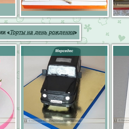
ии «
Торты на день рождения
»
Мерседес