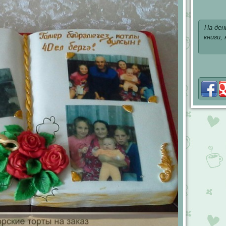
На ден
книги,