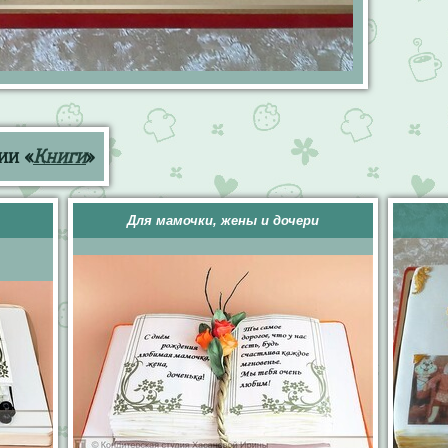
ии «
Книги
»
Для мамочки, жены и дочери