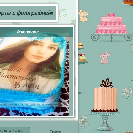
орты с фотографией
»
Фототорт
орт из нашего
Войти