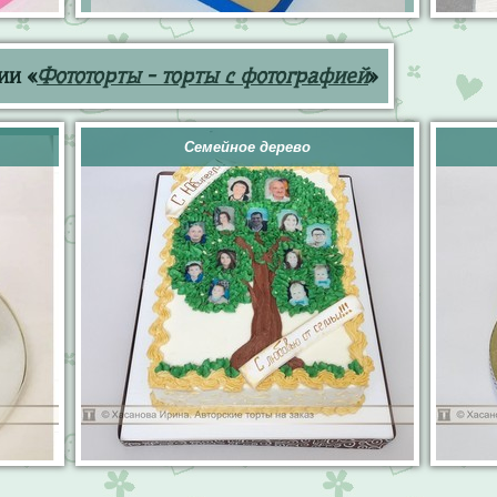
ии «
Фототорты - торты с фотографией
»
Семейное дерево