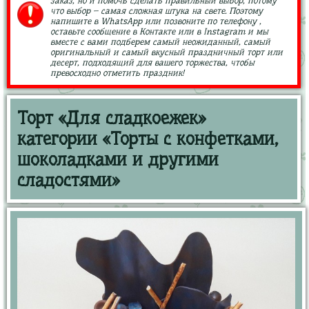
заказ, но и помочь сделать правильный выбор, потому
что выбор – самая сложная штука на свете. Поэтому
напишите в WhatsApp или позвоните по телефону ,
оставьте сообщение в Контакте или в Instagram и мы
вместе с вами подберем самый неожиданный, самый
оригинальный и самый вкусный праздничный торт или
десерт, подходящий для вашего торжества, чтобы
превосходно отметить праздник!
Торт «Для сладкоежек»
категории «Торты с конфетками,
шоколадками и другими
сладостями»