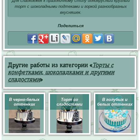
Для сладкоежек к праздничному столу одноярусный круглый
торт с шоколадными подтеками и горкой разнообразных
вкусняшек.
Поделиться
Другие работы из категории «
Торты с
конфетками, шоколадками и другими
сладостями
»
В черно-белых
Торт со
В голубых и
оттенках
сладостями
белых оттенках