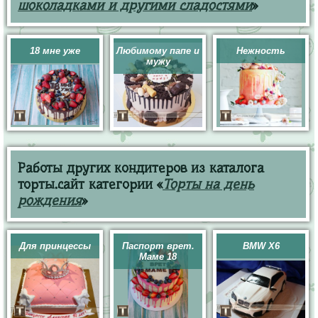
шоколадками и другими сладостями
»
18 мне уже
Любимому папе и
Нежность
мужу
Работы других кондитеров из каталога
торты.сайт категории «
Торты на день
рождения
»
Для принцессы
Паспорт врет.
BMW X6
Маме 18