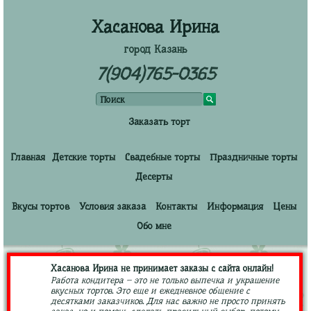
Хасанова Ирина
город Казань
7(904)765-0365
Заказать торт
Главная
Детские торты
Свадебные торты
Праздничные торты
Десерты
Вкусы тортов
Условия заказа
Контакты
Информация
Цены
Обо мне
Хасанова Ирина не принимает заказы с сайта онлайн!
Работа кондитера – это не только выпечка и украшение
вкусных тортов. Это еще и ежедневное общение с
десятками заказчиков. Для нас важно не просто принять