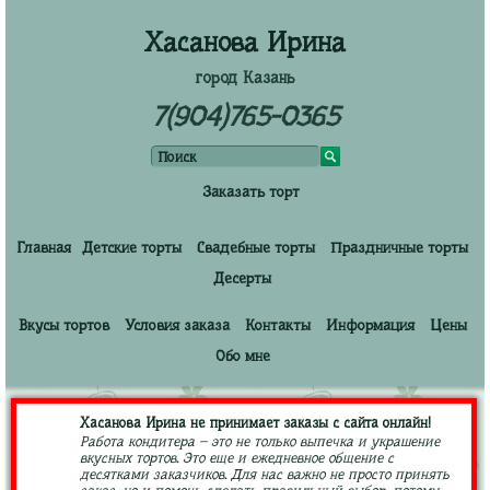
Хасанова Ирина
город Казань
7(904)765-0365
Заказать торт
Главная
Детские торты
Свадебные торты
Праздничные торты
Десерты
Вкусы тортов
Условия заказа
Контакты
Информация
Цены
Обо мне
Хасанова Ирина не принимает заказы с сайта онлайн!
Работа кондитера – это не только выпечка и украшение
вкусных тортов. Это еще и ежедневное общение с
десятками заказчиков. Для нас важно не просто принять