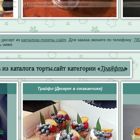
 десерт из
каталога торты.сайт
. Для заказа звоните по телефону:
79
ь ниже
из каталога торты.сайт категории «
Трайфлы
»
Трайфл (Десерт в стаканчике)