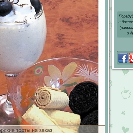
Пораду
в бокал
(напри
и д