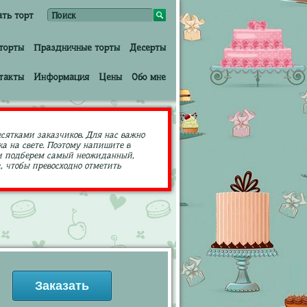
ать торт
торты
Праздничные торты
Десерты
такты
Информация
Цены
Обо мне
есятками заказчиков. Для нас важно
а на свете. Поэтому напишите в
ами подберем самый неожиданный,
 чтобы превосходно отметить
Заказать