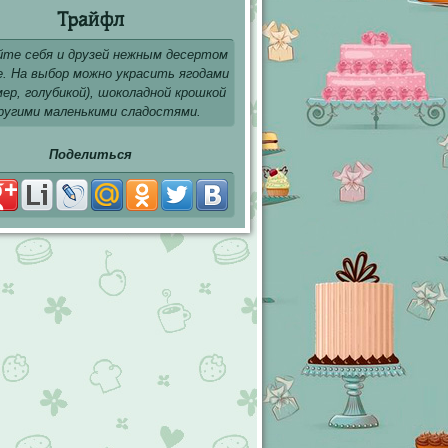
Трайфл
йте себя и друзей нежным десертом
е. На выбор можно украсить ягодами
мер, голубикой), шоколадной крошкой
ругими маленькими сладостями.
Поделиться