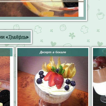
ии «
Трайфлы
»
Десерт в бокале