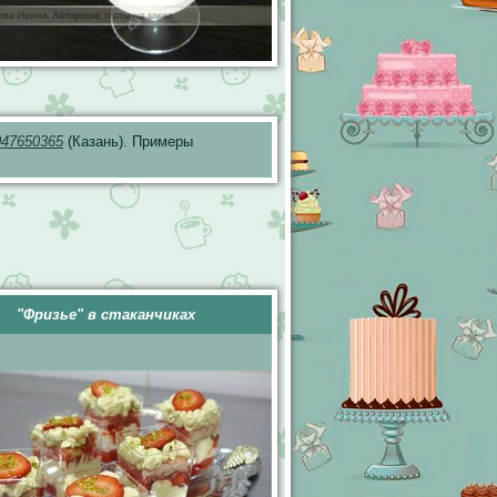
047650365
(Казань). Примеры
"Фризье" в стаканчиках