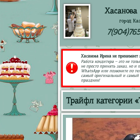
Хасанова
город Ка
7(904)76
Хасанова Ирина не принимает з
Работа кондитера – это не толь
не просто принять заказ, но и
WhatsApp или позвоните по тел
самый оригинальный и самый в
праздник!
Трайфл категории 