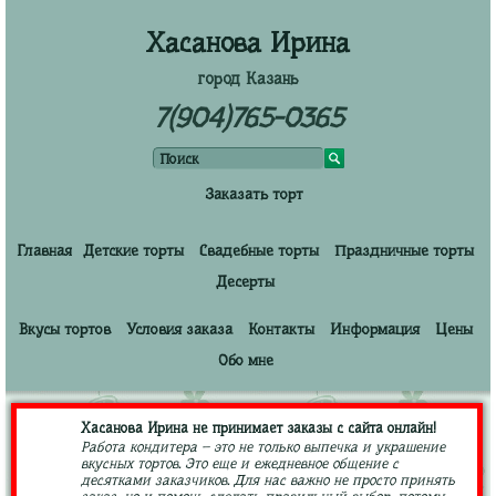
Хасанова Ирина
город Казань
7(904)765-0365
Заказать торт
Главная
Детские торты
Свадебные торты
Праздничные торты
Десерты
Вкусы тортов
Условия заказа
Контакты
Информация
Цены
Обо мне
Хасанова Ирина не принимает заказы с сайта онлайн!
Работа кондитера – это не только выпечка и украшение
вкусных тортов. Это еще и ежедневное общение с
десятками заказчиков. Для нас важно не просто принять