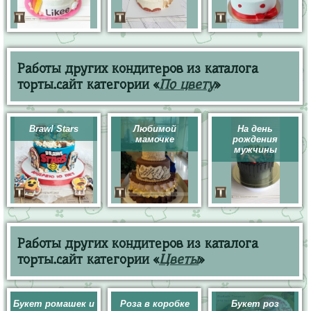
Работы других кондитеров из каталога
торты.сайт категории «
По цвету
»
Brawl Stars
Любимой
На день
мамочке
рождения
мужчины
Работы других кондитеров из каталога
торты.сайт категории «
Цветы
»
Букет ромашек и
Роза в коробке
Букет роз