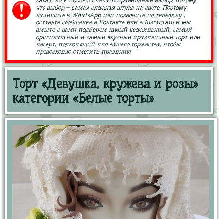
заказ, но и помочь сделать правильный выбор, потому
что выбор – самая сложная штука на свете. Поэтому
напишите в WhatsApp или позвоните по телефону ,
оставьте сообщение в Контакте или в Instagram и мы
вместе с вами подберем самый неожиданный, самый
оригинальный и самый вкусный праздничный торт или
десерт, подходящий для вашего торжества, чтобы
превосходно отметить праздник!
Торт «Девушка, кружева и розы»
категории «Белые торты»