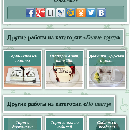
Поделиться
Другие работы из категории «
Белые торты
»
Торт-книга на
Паспорт врет,
Девушка, кружева
юбилей
папе 18!!!
и розы
Другие работы из категории «
По цвету
»
Торт с
Торт-книга на
Собачка с
драконами
юбилей
ягодами