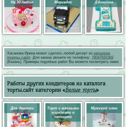
На 30-летие
Мерседес
Единичка
Хасанова Ирина может сделать любой десерт из
каталога
торты.сайт
. Для заказа звоните по телефону:
79047650365
(Казань). Примеры подобных работ Вы можете посмотреть ниже
Работы других кондитеров из каталога
торты.сайт категории «
Белые торты
»
Для девочки
Торт с мясными
Мужской член
нарезками и
овощами