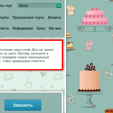
ать торт
торты
Праздничные торты
Десерты
такты
Информация
Цены
Обо мне
есятками заказчиков. Для нас важно
а на свете. Поэтому напишите в
ами подберем самый неожиданный,
 чтобы превосходно отметить
Заказать