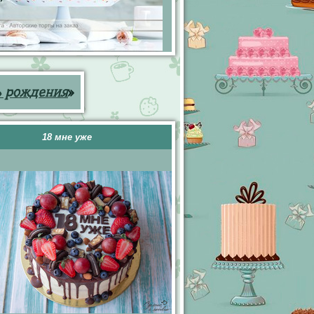
ь рождения
»
18 мне уже