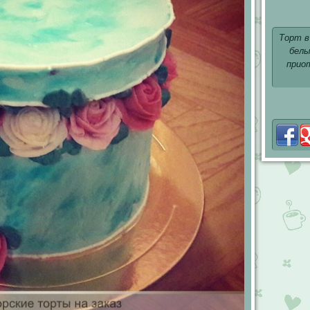
Торт в
белы
прио