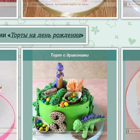
ии «
Торты на день рождения
»
Торт с драконами