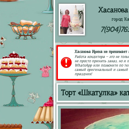
Хасанова
город К
7(904)76
Хасанова Ирина не принимает з
Работа кондитера – это не толь
не просто принять заказ, но и
WhatsApp или позвоните по тел
самый оригинальный и самый в
праздник!
Торт «Шкатулка» ка