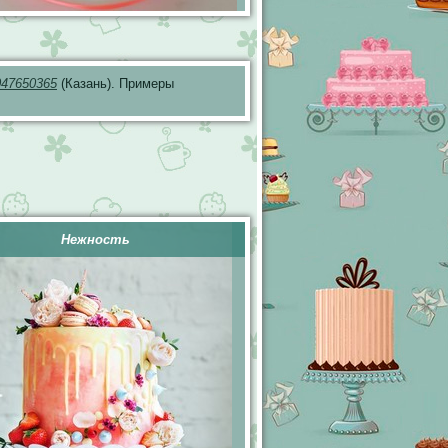
047650365
(Казань). Примеры
Нежность