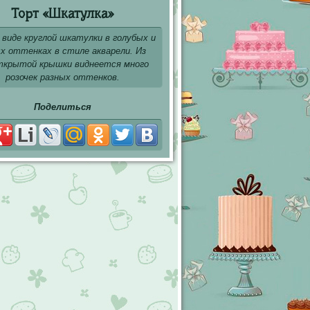
Торт «Шкатулка»
 виде круглой шкатулки в голубых и
х оттенках в стиле акварели. Из
ткрытой крышки виднеется много
розочек разных оттенков.
Поделиться