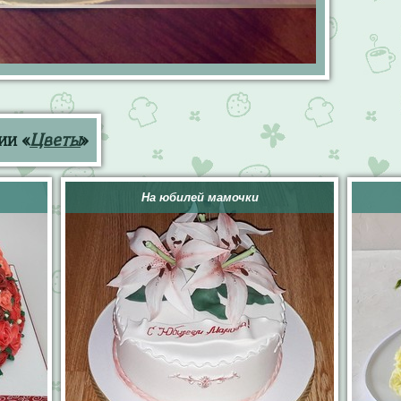
ии «
Цветы
»
На юбилей мамочки