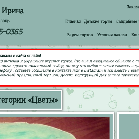
Заказ
 Ирина
азань
Главная
Детские торты
Свадебные 
5-0365
Вкусы тортов
Условия заказа
Кон
аказы с сайта онлайн!
ко выпечка и украшение вкусных тортов. Это еще и ежедневное общение с д
 помочь сделать правильный выбор, потому что выбор – самая сложная штук
ефону , оставьте сообщение в Контакте или в Instagram и мы вместе с в
кусный праздничный торт или десерт, подходящий для вашего торжества,
тегории «Цветы»