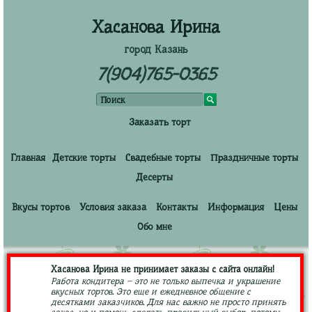
Хасанова Ирина
город Казань
7(904)765-0365
Заказать торт
Главная
Детские торты
Свадебные торты
Праздничные торты
Десерты
Вкусы тортов
Условия заказа
Контакты
Информация
Цены
Обо мне
Хасанова Ирина не принимает заказы с сайта онлайн!
Работа кондитера – это не только выпечка и украшение
вкусных тортов. Это еще и ежедневное общение с
десятками заказчиков. Для нас важно не просто принять