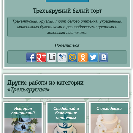
Трехъярусный белый торт
Трехъярусный круглый торт белого оттенка, украшенный
маленькими букетиками с разнообразными цветами и
зелеными листиками.
Поделиться
Другие работы из категории
«
Трехъярусные
»
История
Свадебный в
С орхидеями
отношений
бело-синих
оттенках