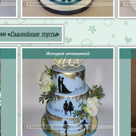
ии «
Свадебные торты
»
История отношений