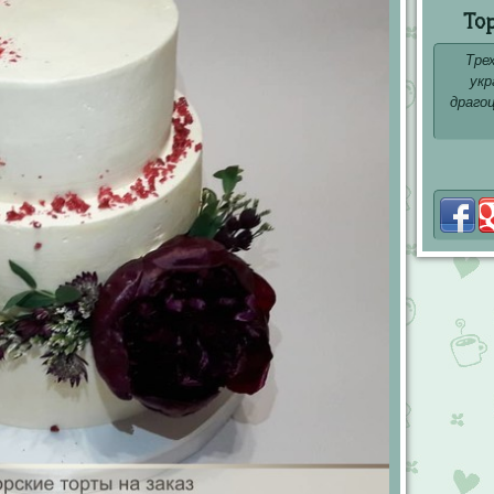
То
Тре
укр
драго