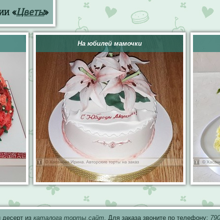
ии «
Цветы
»
На юбилей мамочки
 десерт из
каталога торты.сайт
. Для заказа звоните по телефону:
79