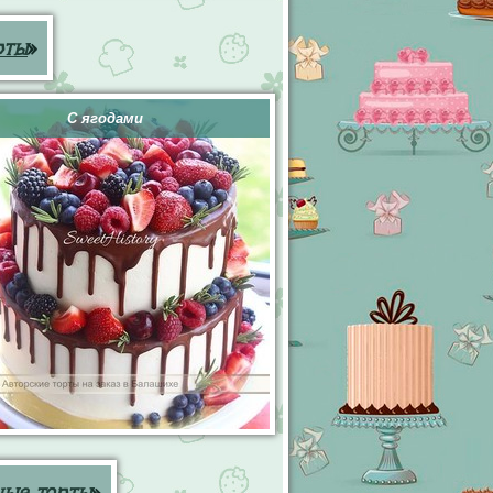
рты
»
С ягодами
ные торты
»