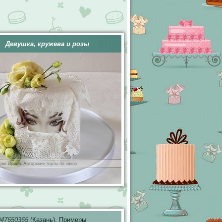
Девушка, кружева и розы
047650365
(Казань). Примеры