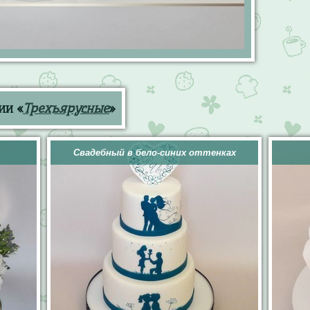
ии «
Трехъярусные
»
Свадебный в бело-синих оттенках