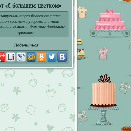
рт «С большим цветком»
хъярусный торт белого оттенка
ашен красными узорами в стиле
ценных камней и большим бордовым
цветком.
Поделиться