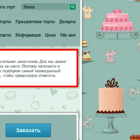
ать торт
торты
Праздничные торты
Десерты
такты
Информация
Цены
Обо мне
есятками заказчиков. Для нас важно
а на свете. Поэтому напишите в
ами подберем самый неожиданный,
 чтобы превосходно отметить
Заказать