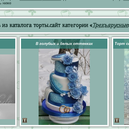
ь ниже
из каталога торты.сайт категории «
Трехъярусные
В голубых и белых оттенках
Торт с