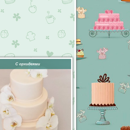
С орхидеями