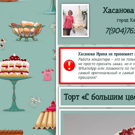
Хасанова
город К
7(904)76
Хасанова Ирина не принимает з
Работа кондитера – это не толь
не просто принять заказ, но и
WhatsApp или позвоните по тел
самый оригинальный и самый в
праздник!
Торт «С большим цв