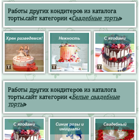
Работы других кондитеров из каталога
торты.сайт категории «
Свадебные торты
»
Хрен разведемся!
Нежность
С ягодами
Работы других кондитеров из каталога
торты.сайт категории «
Белые свадебные
торты
»
С ягодами
Синие розы и
Свадебный
инициалы