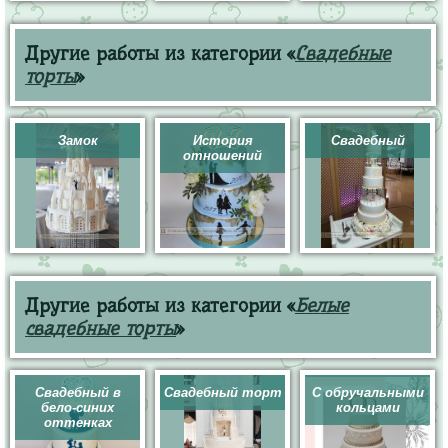
Другие работы из категории «
Свадебные
торты
»
Замок
История
Свадебный
отношений
Другие работы из категории «
Белые
свадебные торты
»
Свадебный в
Свадебный торт
С обручальными
бело-синих
кольцами
оттенках