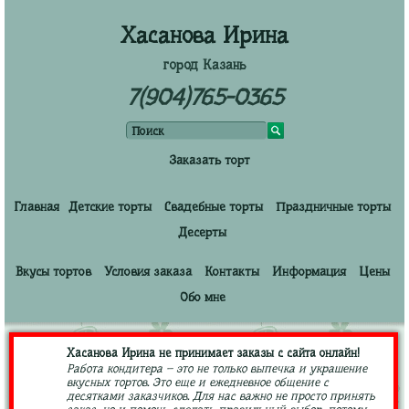
Хасанова Ирина
город Казань
7(904)765-0365
Заказать торт
Главная
Детские торты
Свадебные торты
Праздничные торты
Десерты
Вкусы тортов
Условия заказа
Контакты
Информация
Цены
Обо мне
Хасанова Ирина не принимает заказы с сайта онлайн!
Работа кондитера – это не только выпечка и украшение
вкусных тортов. Это еще и ежедневное общение с
десятками заказчиков. Для нас важно не просто принять