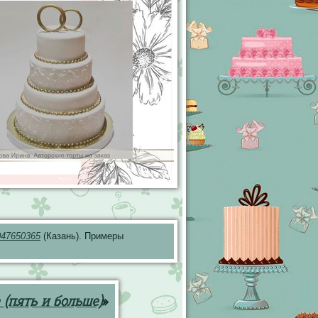
047650365
(Казань). Примеры
(пять и больше)
»