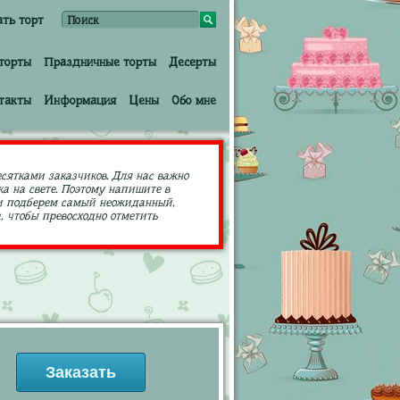
ать торт
торты
Праздничные торты
Десерты
такты
Информация
Цены
Обо мне
есятками заказчиков. Для нас важно
а на свете. Поэтому напишите в
ами подберем самый неожиданный,
 чтобы превосходно отметить
Заказать