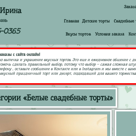
Заказ
 Ирина
зань
Главная
Детские торты
Свадебные 
5-0365
Вкусы тортов
Условия заказа
Кон
аказы с сайта онлайн!
ко выпечка и украшение вкусных тортов. Это еще и ежедневное общение с д
 помочь сделать правильный выбор, потому что выбор – самая сложная штук
ефону , оставьте сообщение в Контакте или в Instagram и мы вместе с в
кусный праздничный торт или десерт, подходящий для вашего торжества,
егории «Белые свадебные торты»