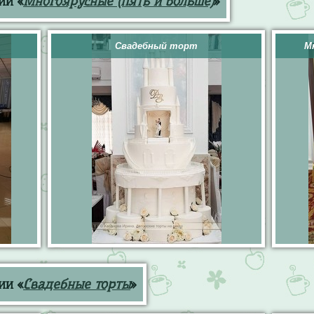
ии «
Многоярусные (пять и больше)
»
Свадебный торт
М
ии «
Свадебные торты
»