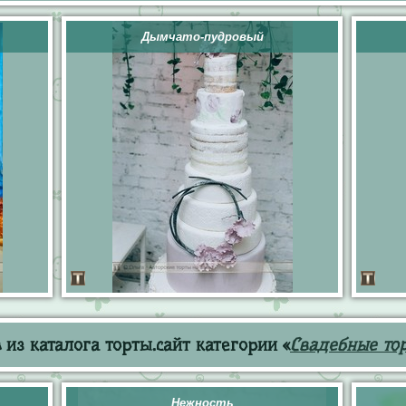
Дымчато-пудровый
из каталога торты.сайт категории «
Свадебные то
Нежность