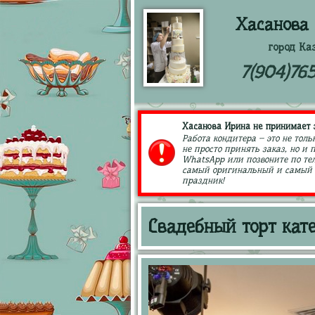
Хасанова
город Ка
7(904)76
Хасанова Ирина не принимает з
Работа кондитера – это не толь
не просто принять заказ, но и
WhatsApp или позвоните по тел
самый оригинальный и самый в
праздник!
Свадебный торт кат