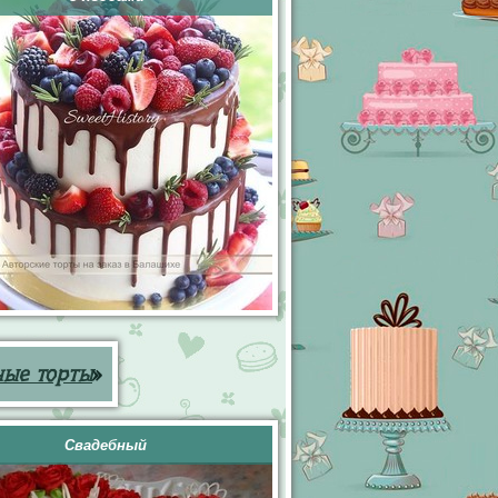
ные торты
»
Свадебный