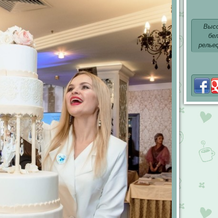
Высо
бел
релье