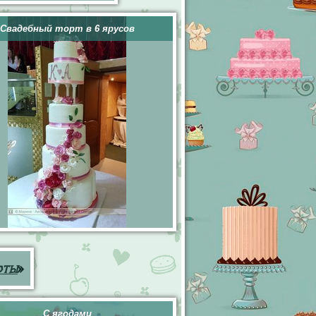
Свадебный торт в 6 ярусов
рты
»
С ягодами