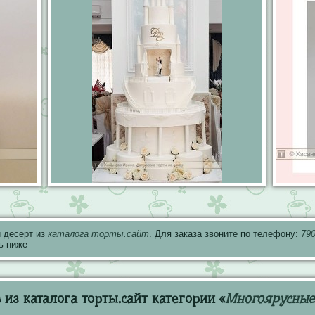
 десерт из
каталога торты.сайт
. Для заказа звоните по телефону:
79
ь ниже
из каталога торты.сайт категории «
Многоярусные 