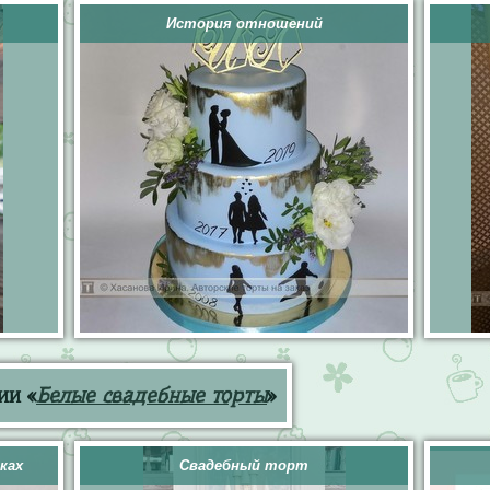
История отношений
ии «
Белые свадебные торты
»
ках
Свадебный торт