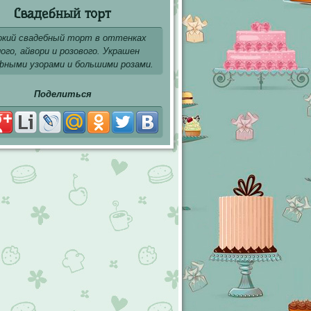
Свадебный торт
кий свадебный торт в оттенках
ого, айвори и розового. Украшен
фными узорами и большими розами.
Поделиться