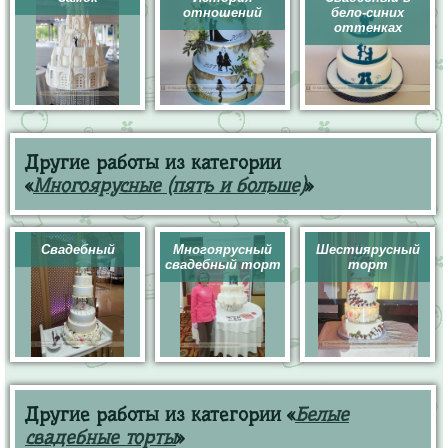
отношений
бело-синих
оттенках
Другие работы из категории
«
Многоярусные (пять и больше)
»
Свадебный
Многоярусный
Шестиярусный
свадебный торт
торт
Другие работы из категории «
Белые
свадебные торты
»