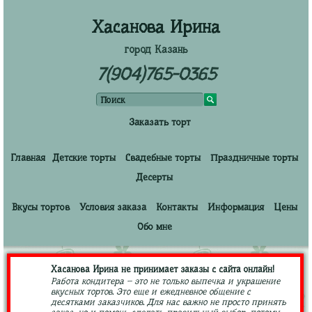
Хасанова Ирина
город Казань
7(904)765-0365
Заказать торт
Главная
Детские торты
Свадебные торты
Праздничные торты
Десерты
Вкусы тортов
Условия заказа
Контакты
Информация
Цены
Обо мне
Хасанова Ирина не принимает заказы с сайта онлайн!
Работа кондитера – это не только выпечка и украшение
вкусных тортов. Это еще и ежедневное общение с
десятками заказчиков. Для нас важно не просто принять