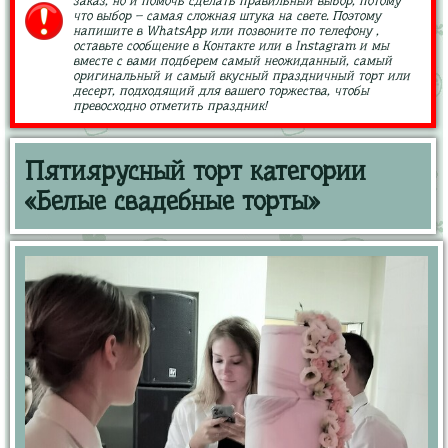
заказ, но и помочь сделать правильный выбор, потому
что выбор – самая сложная штука на свете. Поэтому
напишите в WhatsApp или позвоните по телефону ,
оставьте сообщение в Контакте или в Instagram и мы
вместе с вами подберем самый неожиданный, самый
оригинальный и самый вкусный праздничный торт или
десерт, подходящий для вашего торжества, чтобы
превосходно отметить праздник!
Пятиярусный торт категории
«Белые свадебные торты»