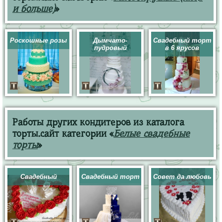
и больше)
»
Роскошные розы
Дымчато-
Свадебный торт
пудровый
в 6 ярусов
Работы других кондитеров из каталога
торты.сайт категории «
Белые свадебные
торты
»
Свадебный
Свадебный торт
Совет да любовь