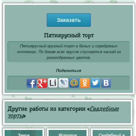
Заказать
Пятиярусный торт
Пятиярусный круглый торт в белых и серебряных
оттенках. По бокам всех ярусов спускается каскад из
разнообразных цветов.
Поделиться
Другие работы из категории «
Свадебные
торты
»
Замок
История
Свадебный в