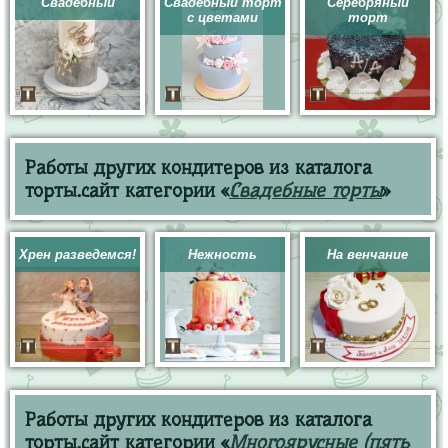
Свадебный
Свадебный торт
Серебряный
с цветами
торт
Работы других кондитеров из каталога
торты.сайт категории «
Свадебные торты
»
Хрен разведемся!
Нежность
На венчание
Работы других кондитеров из каталога
торты.сайт категории «
Многоярусные (пять